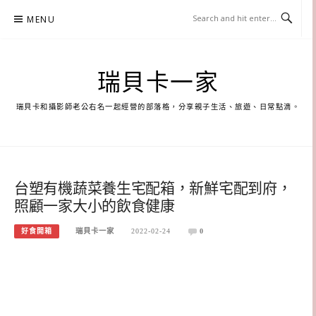
Skip
MENU
to
content
瑞貝卡一家
瑞貝卡和攝影師老公右名一起經營的部落格，分享親子生活、旅遊、日常點滴。
台塑有機蔬菜養生宅配箱，新鮮宅配到府，
照顧一家大小的飲食健康
好食開箱
瑞貝卡一家
2022-02-24
0