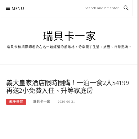
Skip
MENU
to
content
瑞貝卡一家
瑞貝卡和攝影師老公右名一起經營的部落格，分享親子生活、旅遊、日常點滴。
義大皇家酒店限時團購！一泊一食2人$4199
再送2小免費入住、升等家庭房
親子住宿
瑞貝卡一家
2026-06-21