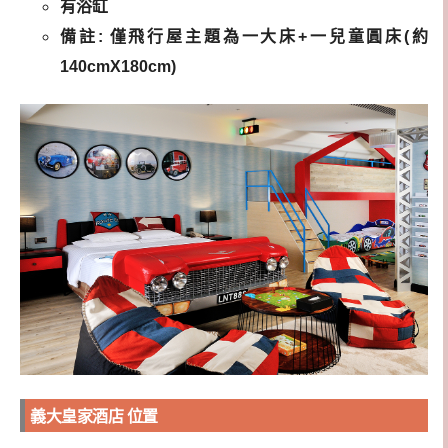
有浴缸
備註: 僅飛行屋主題為一大床+一兒童圓床(約
140cmX180cm)
義大皇家酒店 位置