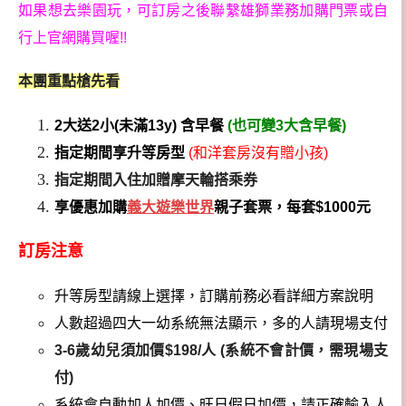
如果想去樂園玩，可訂房之後聯繫雄獅業務加購門票或自
行上官網購買喔!!
本團重點槍先看
2大送2小(未滿13y) 含早餐
(也可變3大含早餐)
指定期間享升等房型
(和洋套房沒有贈小孩)
指定期間入住
加贈
摩天輪搭乘券
享優惠加購
義大遊樂世界
親子套票，每套$1000元
訂房注意
升等房型請線上選擇，訂購前務必看詳細方案說明
人數超過四大一幼系統無法顯示，多的人請現場支付
3-6歲幼兒須加價$198/人 (系統不會計價，需現場支
付)
系統會自動加人加價、旺日假日加價，請正確輸入人