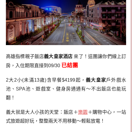
高雄指標親子飯店
義大皇家酒店
來了！這團讓你們線上訂
已結團
房，入住期限直接到09/30
2大2小(未滿13歲)含早餐$4199起，
義大皇家
戶外戲水
池、SPA池、遊戲室、健身房通通有～不出飯店也能玩
翻！
義大就是大人小孩的天堂：飯店＋
樂園
＋購物中心，一站
式旅遊超好玩，整整兩天不用移動～輕鬆放電！