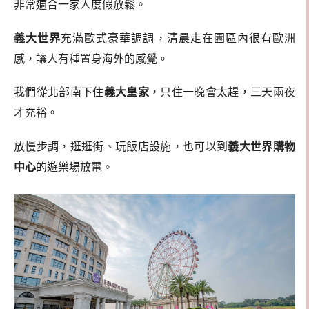
非常適合一家人度假放鬆。
義大世界
充滿歐式豪華調調，清晨走在園區內很有歐洲
感，讓人有種置身海外的感覺。
我們從北部南下住
義大皇家
，只住一晚會太趕，三天兩夜
才充裕。
放慢步調，逛逛街、玩飯店設施，也可以到
義大世界購物
中心
的遊樂場放電。