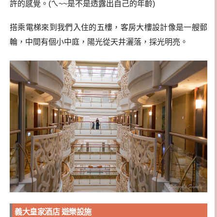
許的感覺。(ㄟ~~是不是透露出自己的年齡)
搭乘電梯來到我們入住的五樓，客房大樓設計像是一艘郵
輪，中間有個小中庭，陽光從天井灑落，採光明亮。
義大皇家酒店 遊樂設施