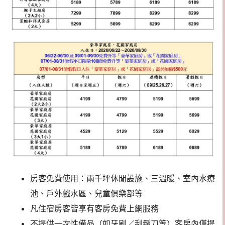
房客免費使用：兩千坪休閒設施、三溫暖、室內水療
池、戶外戲水區、兒童俱樂部等
凡住宿房客皆享有客房免費上網服務
不提供一次性備品（如牙刷／刮鬍刀等）客房內僅提