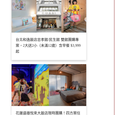
台北和逸飯店忠孝館/民生館 雙館團購專
案，2大送2小（未滿12歲）含早餐 $3,999
起
花蓮遠雄悅來大飯店限時團購！四方案任