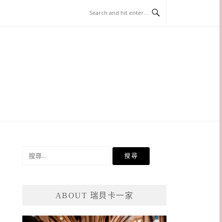
搜
尋
關
鍵
ABOUT 瑞貝卡一家
字: