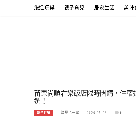
Skip
旅遊玩樂
親子育兒
居家生活
美味
to
content
苗栗尚順君樂飯店限時團購，住宿
選！
瑞貝卡一家
2026-05-08
0
親子住宿