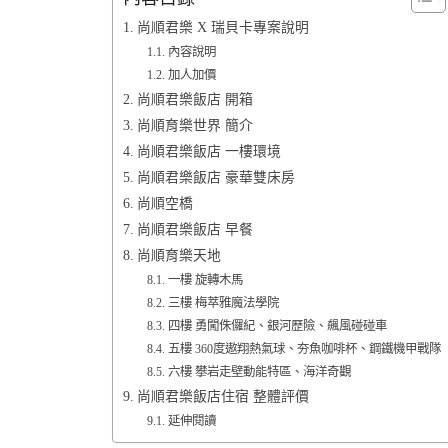
尚順君樂 X 瑞貝卡專案說明
內容說明
加人加價
尚順君樂飯店 開箱
尚順育樂世界 簡介
尚順君樂飯店 一樓環境
尚順君樂飯店 豪華雙床房
尚順空橋
尚順君樂飯店 早餐
尚順育樂天地
一樓 旋轉木馬
三樓 梅萃雅魔法學院
四樓 勇闖侏儸紀、銀河歷險、飆風碰碰車
五樓 360度遨翔熱氣球、夯魚咖啡杯、鋼鐵機甲戰隊
六樓 攀岩走壁動能特區、海洋奇觀
尚順君樂飯店住宿 整體評價
延伸閱讀