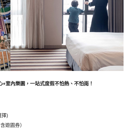
心+室內樂園，一站式度假不怕熱、不怕雨！
擇)
不含遊園券）