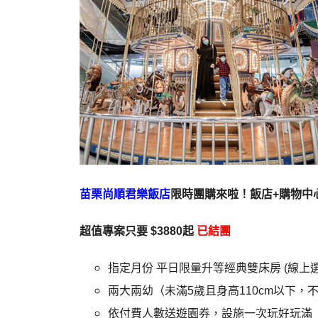
苗栗尚順君樂飯店
限時團購來啦！
飯店+購物中
超值專案只要 $3880起
已結團
指定月份 平日限量升等經典雙床房 (線上選
兩大兩幼（未滿5歲且身高110cm以下，
依付費人數送遊園券，設施一次玩好玩滿