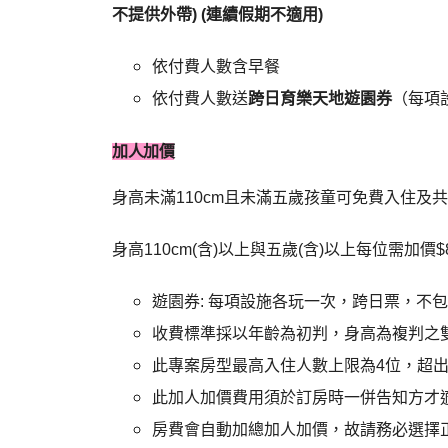
不提供外帶)
(
連續假期不適用)
依付費人數含早餐
依付費人數送
跨日育樂天地遊園券
（每項
加人加價
身高未滿110cm且未滿五歲孩童可免費入住及共
身高110cm(含)以上與五歲(含)以上每位需加價$8
遊園券: 每項設施各玩一次，跨日票，不
收費標準採以年齡為初判，身高為複判之
此專案房型最高入住人數上限為4位，超
此加人加價費用須於訂房時一併告知方才
房費會自動加總加人加價，故請務必選擇