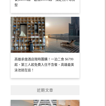
型
高雄承億酒店限時團購！一泊二食 $6799
起，第三人起免費入住不含餐，高雄最美
泳池就在這！
近期文章