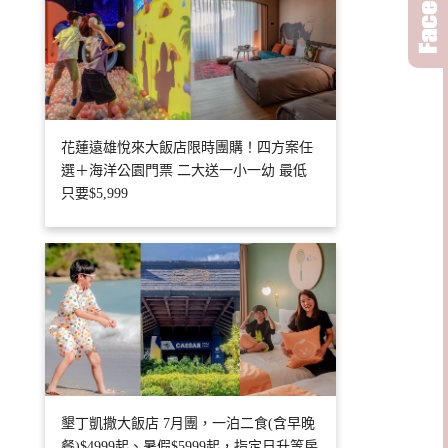
花蓮遠雄悅來大飯店限時團購！四方案任
選＋海洋公園門票 二大送一小一幼 最低
只要$5,999
墾丁凱撒大飯店 7月團，一泊二食(含早晚
餐)$4999起、暑假$5999起，指定日升等房