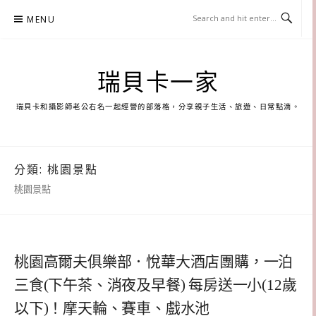
Skip
MENU
to
content
瑞貝卡一家
瑞貝卡和攝影師老公右名一起經營的部落格，分享親子生活、旅遊、日常點滴。
分類:
桃園景點
桃園景點
桃園高爾夫俱樂部．悅華大酒店團購，一泊
三食(下午茶、消夜及早餐) 每房送一小(12歲
以下)！摩天輪、賽車、戲水池