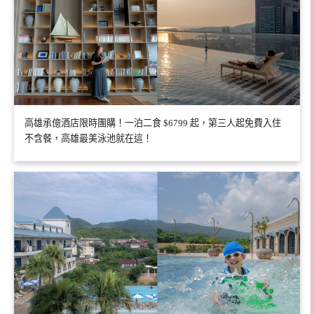
高雄承億酒店限時團購！一泊二食 $6799 起，第三人起免費入住
不含餐，高雄最美泳池就在這！