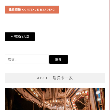
CONTINUE READING
文
較舊的文章
章
導
覽
搜
尋
關
鍵
ABOUT 瑞貝卡一家
字: