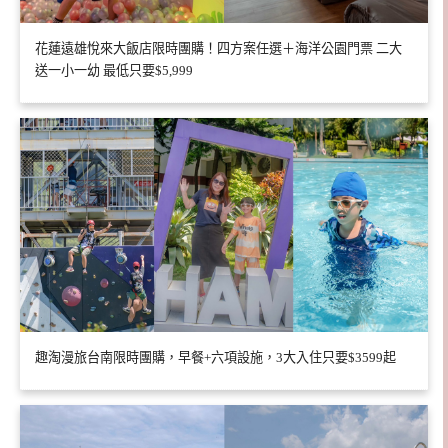
花蓮遠雄悅來大飯店限時團購！四方案任選＋海洋公園門票 二大
送一小一幼 最低只要$5,999
趣淘漫旅台南限時團購，早餐+六項設施，3大入住只要$3599起