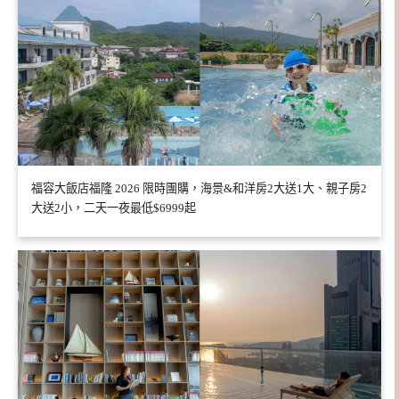
福容大飯店福隆 2026 限時團購，海景&和洋房2大送1大、親子房2
大送2小，二天一夜最低$6999起