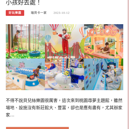
小孩好去處！
好玩樂園
瑞貝卡一家
2023-10-12
不得不說貝兒絲樂園很厲害，這次來到桃園尋夢主題館，雖然
場地、設施沒有新莊館大、豐富，卻也是應有盡有，尤其辦家
家…