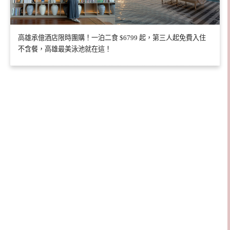
高雄承億酒店限時團購！一泊二食 $6799 起，第三人起免費入住
不含餐，高雄最美泳池就在這！