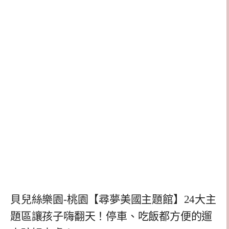
貝兒絲樂園-桃園【尋夢美國主題館】24大主
題區讓孩子嗨翻天！停車、吃飯都方便的遛