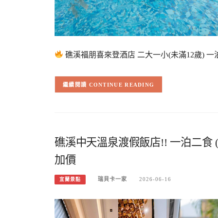
礁溪福朋喜來登酒店 二大一小(未滿12歲) 一
CONTINUE READING
礁溪中天溫泉渡假飯店!! 一泊二食 
加價
瑞貝卡一家
2026-06-16
宜蘭景點