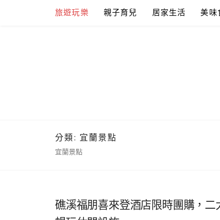
Skip
旅遊玩樂
親子育兒
居家生活
美味
to
content
分類:
宜蘭景點
宜蘭景點
礁溪福朋喜來登酒店限時團購，二大