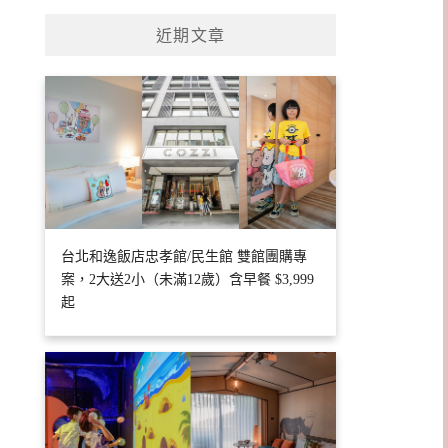
近期文章
台北和逸飯店忠孝館/民生館 雙館團購專
案，2大送2小（未滿12歲）含早餐 $3,999
起