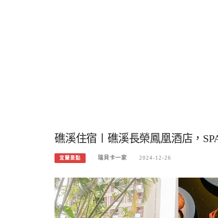
礁溪住宿〡礁溪長榮鳳凰酒店，SP
瑞貝卡一家
2024-12-26
宜蘭景點