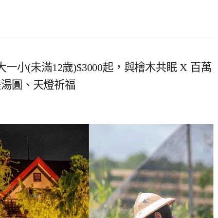
(未滿12歲)$3000起，與檜木共眠 X 百萬
、搓湯圓、天燈祈福