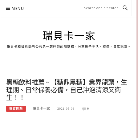
Skip
MENU
to
content
瑞貝卡一家
瑞貝卡和攝影師老公右名一起經營的部落格，分享親子生活、旅遊、日常點滴。
黑糖飲料推薦 ~ 【糖鼎黑糖】業界龍頭，生
理期、日常保養必備，自己沖泡清涼又衛
生！！
好食開箱
瑞貝卡一家
2021-05-08
0