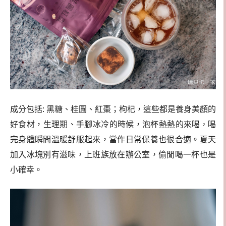
成分包括: 黑糖、桂圓、紅棗；枸杞，這些都是養身美顏的
好食材，生理期、手腳冰冷的時候，
泡杯熱熱的來喝
喝
，
完身體瞬間溫暖舒服起來，當作日常保養也很合適。夏天
加入冰塊別有滋味，上班族放在辦公室，偷閒喝一杯也是
小確幸。