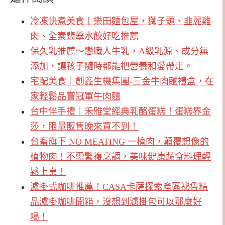
冷凍快煮美食〡樂田麵包屋，獅子頭、韭麗雞
肉、全素翡翠水餃好吃推薦
保久乳推薦～戀職人牛乳，A級乳源、成分無
添加，讓孩子隨時都能把營養和愛帶走。
宅配美食｜創鑫生機集團-三金牛肉麵禮盒，在
家輕鬆品嘗冠軍牛肉麵
台中伴手禮｜禾雅堂經典乳酪蛋糕！蛋糕界金
莎，限量販售晚來買不到！
台畜旗下 NO MEATING 一植肉，顛覆想像的
植物肉！不需繁複烹調，美味健康蔬食料理輕
鬆上桌！
濾掛式咖啡推薦！CASA卡薩探索產區祕魯精
品濾掛咖啡開箱，沒想到濾掛包可以那麼好
喝！