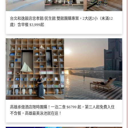
台北和逸飯店忠孝館/民生館 雙館團購專案，2大送2小（未滿12
歲）含早餐 $3,999起
高雄承億酒店限時團購！一泊二食 $6799 起，第三人起免費入住
不含餐，高雄最美泳池就在這！