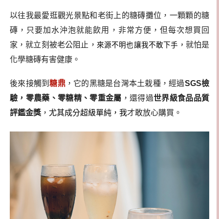
以往我最愛逛觀光景點和老街上的糖磚攤位，一顆顆的糖
磚，只要加水沖泡就能飲用，非常方便，但每次想買回
家，就立刻被老公阻止，
就怕是
來源不明也讓我不敢下手，
化學糖磚有害健康。
後來接觸到
糖鼎
，它的黑糖是台灣本土栽種，經過
SGS檢
驗，零農藥、零糖精、零重金屬
，還得過
世界級食品品質
評鑑金獎
，
尤其成分超級單純
，
我
才敢放心購買。