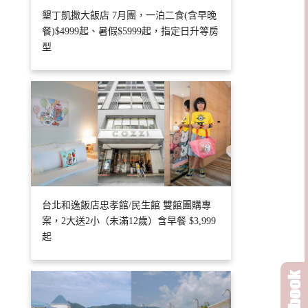
墾丁凱撒大飯店 7月團，一泊二食(含早晚
餐)$4999起、暑假$5999起，指定日升等房
型
台北和逸飯店忠孝館/民生館 雙館團購專
案，2大送2小（未滿12歲）含早餐 $3,999
起