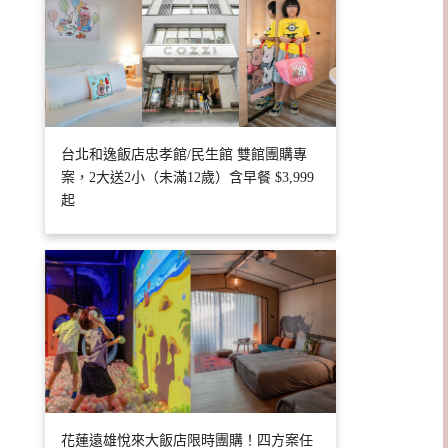
台北和逸飯店忠孝館/民生館 雙館團購專
案，2大送2小（未滿12歲）含早餐 $3,999
起
花蓮遠雄悅來大飯店限時團購！四方案任