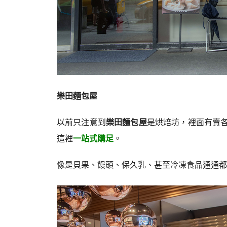
樂田麵包屋
以前只注意到
樂田麵包屋
是烘焙坊，裡面有賣
這裡
一站式購足
。
像是貝果、饅頭、保久乳、甚至冷凍食品通通都