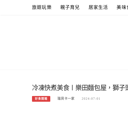
Skip
旅遊玩樂
親子育兒
居家生活
美味
to
content
冷凍快煮美食〡樂田麵包屋，獅子
瑞貝卡一家
2024-07-01
好食開箱