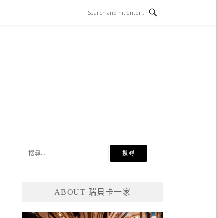
搜
尋
關
鍵
ABOUT 瑞貝卡一家
字: