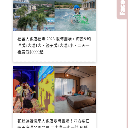
福容大飯店福隆 2026 限時團購，海景&和
洋房2大送1大、親子房2大送2小，二天一
夜最低$6999起
花蓮遠雄悅來大飯店限時團購！四方案任
選＋海洋公園門票 二大送一小一幼 最低