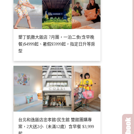
墾丁凱撒大飯店 7月團，一泊二食(含早晚
餐)$4999起、暑假$5999起，指定日升等房
型
台北和逸飯店忠孝館/民生館 雙館團購專
案，2大送2小（未滿12歲）含早餐 $3,999
起