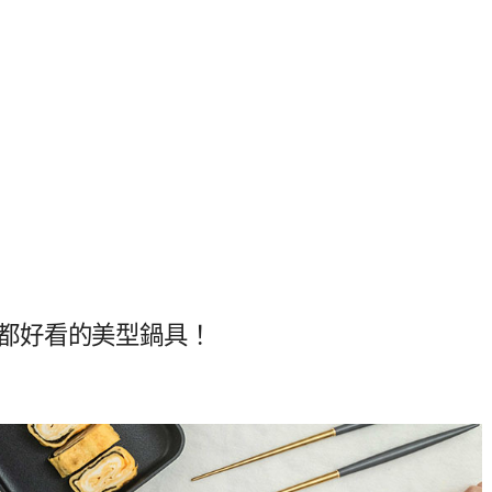
便擺都好看的美型鍋具！