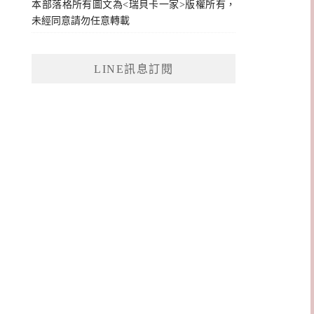
本部落格所有圖文為<瑞貝卡一家>版權所有，
未經同意請勿任意轉載
LINE訊息訂閱