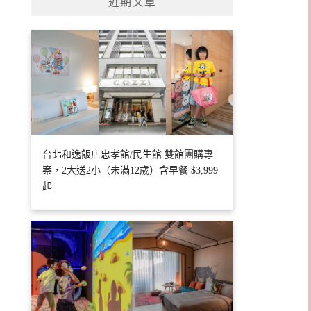
近期文章
台北和逸飯店忠孝館/民生館 雙館團購專
案，2大送2小（未滿12歲）含早餐 $3,999
起