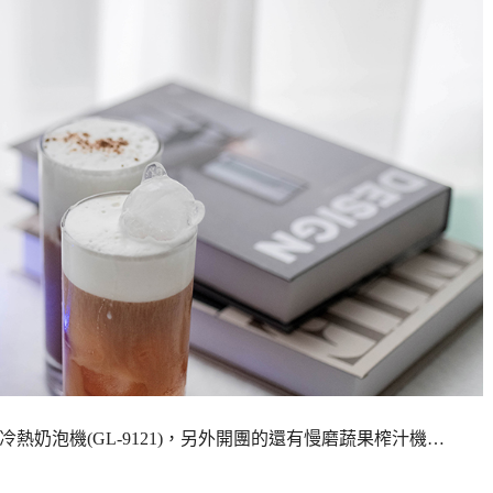
動冷熱奶泡機(GL-9121)，另外開團的還有慢磨蔬果榨汁機…