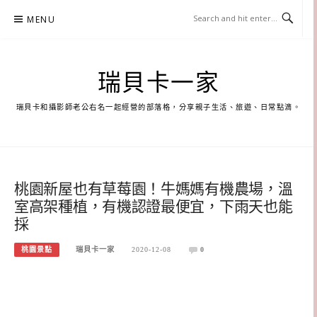
Skip
MENU
to
content
瑞貝卡一家
瑞貝卡和攝影師老公右名一起經營的部落格，分享親子生活、旅遊、日常點滴。
桃園新屋也有草莓園！牛媽媽有機農場，溫
室高架種植，有機認證最便宜，下雨天也能
採
桃園景點
瑞貝卡一家
2020-12-08
0