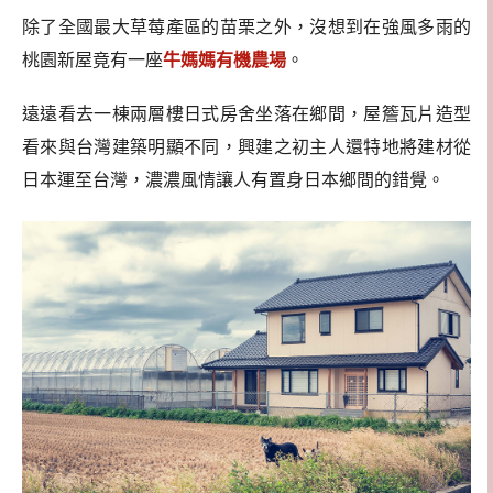
除了全國最大草莓產區的苗栗之外，沒想到在強風多雨的
桃園新屋竟有一座
牛媽媽有機農場
。
遠遠看去一棟兩層樓日式房舍坐落在鄉間，屋簷瓦片造型
看來與台灣建築明顯不同，興建之初主人還特地將建材從
日本運至台灣，濃濃風情讓人有置身日本鄉間的錯覺。