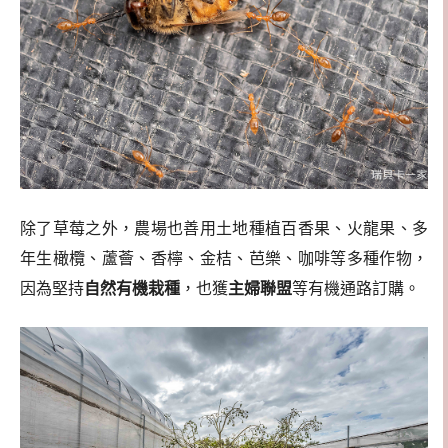
除了草莓之外，農場也善用土地種植百香果、火龍果、多
年生橄欖、蘆薈、香檸、金桔、芭樂、咖啡等多種作物，
因為堅持
自然有機栽種
，也獲
主婦聯盟
等有機通路訂購。