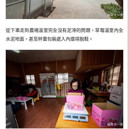
從下車走到農場溫室完全沒有泥濘的問題，草莓溫室內全
水泥地面，甚至秤重包裝處入內還得脫鞋。