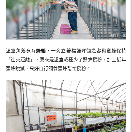
溫室角落竟有
蜂箱
，一旁立著標語呼籲遊客與蜜蜂保持
「社交距離」，原來是溫室栽種少了野蜂授粉，加上近年
蜜蜂銳減，只好自行飼養蜜蜂幫忙授粉。