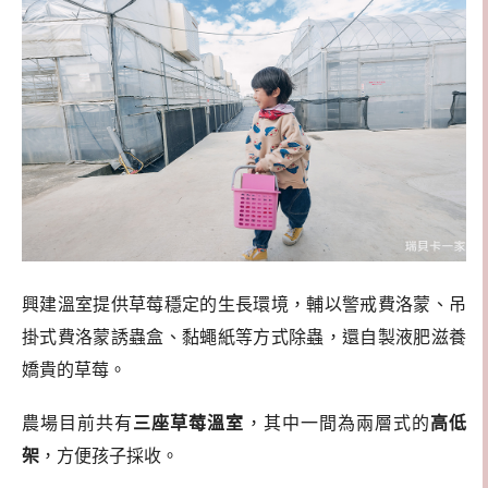
興建溫室提供草莓穩定的生長環境，輔以警戒費洛蒙、吊
掛式費洛蒙誘蟲盒、黏蠅紙等方式除蟲，還自製液肥滋養
嬌貴的草莓。
農場目前共有
三座草莓溫室
，其中一間為兩層式的
高低
架
，方便孩子採收。