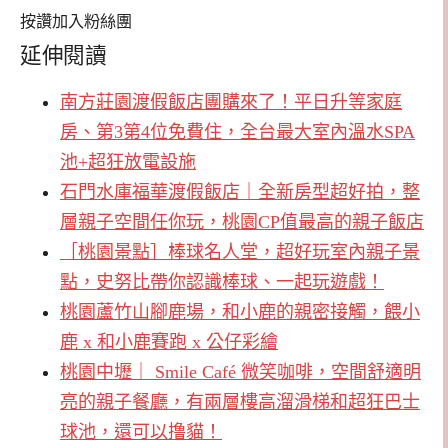
按讚加入粉絲團
延伸閱讀
南方莊園渡假飯店團購來了！平日升等家庭
房、第3第4位免費住，全台最大室內溫水SPA
池+超狂放電設施
石門水庫福華渡假飯店｜全新房型超好拍，整
層親子空間任你玩，桃園CP值最高的親子飯店
［桃園景點］棒球名人堂，超好玩室內親子景
點，史努比帶你認識棒球、一起玩遊戲！
桃園蘆竹山腳鹿場，和小鹿的親密接觸，餵小
鹿 x 和小鹿賽跑 x 公仔彩繪
桃園中壢｜ Smile Café 微笑咖啡，空間舒適明
亮的親子餐廳，有兩層樓高溜滑梯和超狂巴士
球池，還可以撸貓！