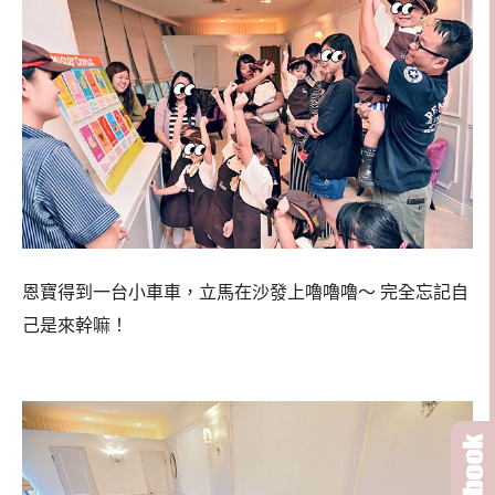
恩寶得到一台小車車，立馬在沙發上嚕嚕嚕～ 完全忘記自
己是來幹嘛！