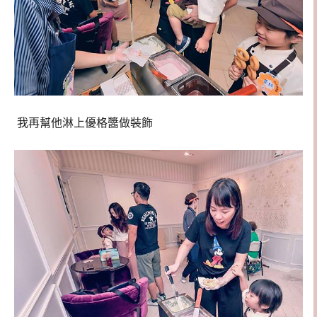
我再幫他淋上優格醬做裝飾