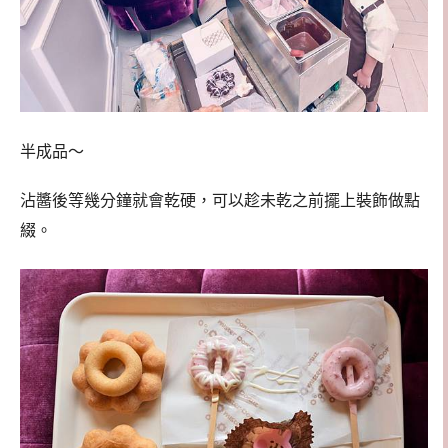
半成品～
沾醬後等幾分鐘就會乾硬，可以趁未乾之前擺上裝飾做點
綴。