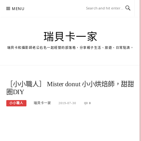
Skip
MENU
to
content
瑞貝卡一家
瑞貝卡和攝影師老公右名一起經營的部落格，分享親子生活、旅遊、日常點滴。
［小小職人］ Mister donut 小小烘焙師，甜甜
圈DIY
小小職人
瑞貝卡一家
2019-07-30
0