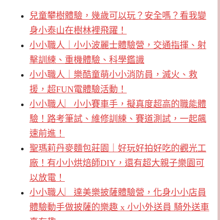
兒童攀樹體驗，幾歲可以玩？安全嗎？看我變
身小泰山在樹林裡飛躍！
小小職人｜小小波麗士體驗營，交通指揮、射
擊訓練、重機體驗、科學鑑識
小小職人｜樂酷童萌小小消防員，滅火、救
援，超FUN電體驗活動！
小小職人︳小小賽車手，擬真度超高的職能體
驗！路考筆試、維修訓練、賽道測試，一起飆
速前進！
聖瑪莉丹麥麵包莊園｜好玩好拍好吃的觀光工
廠！有小小烘焙師DIY，還有超大親子樂園可
以放電！
小小職人︳達美樂披薩體驗營，化身小小店員
體驗動手做披薩的樂趣 x 小小外送員 騎外送車