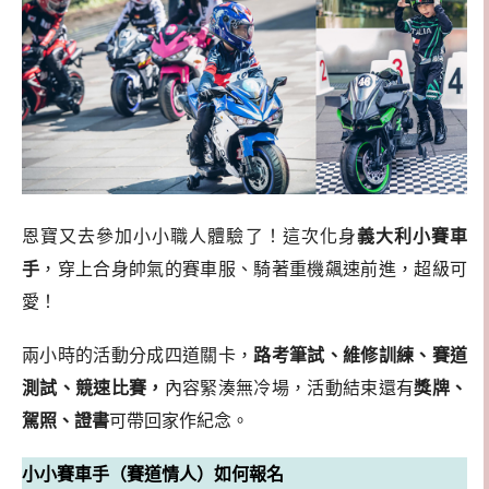
恩寶又去參加小小職人體驗了！這次化身
義大利小賽車
手
，穿上合身帥氣的賽車服、騎著重機飆速前進，超級可
愛！
兩小時的活動分成四道關卡，
路考筆試、維修訓練、賽道
測試、競速比賽，
內容緊湊無冷場，活動結束還有
獎牌、
駕照、證書
可帶回家作紀念。
小小賽車手（賽道情人）如何報名