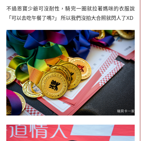
不過恩寶少爺可沒耐性，騎完一圈就拉著媽咪的衣服說
「可以去吃午餐了嗎?」 所以我們沒拍大合照就閃人了XD