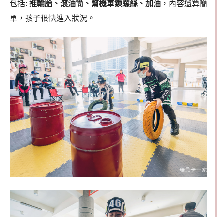
包括:
推輪胎、滾油筒、幫機車鎖螺絲、加油
，內容還算簡
單，孩子很快進入狀況。