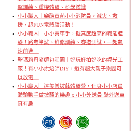
擊訓練、重機體驗、科學鑑識
小小職人｜樂酷童萌小小消防員，滅火、救
援，超FUN電體驗活動！
小小職人︳小小賽車手，擬真度超高的職能體
驗！路考筆試、維修訓練、賽道測試，一起飆
速前進！
聖瑪莉丹麥麵包莊園｜好玩好拍好吃的觀光工
廠！有小小烘焙師DIY，還有超大親子樂園可
以放電！
小小職人︳達美樂披薩體驗營，化身小小店員
體驗動手做披薩的樂趣 x 小小外送員 騎外送車
真有趣