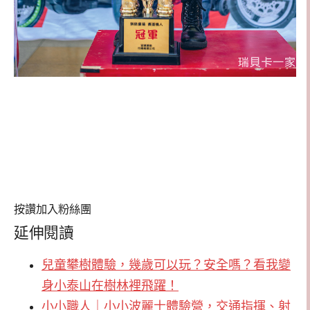
按讚加入粉絲團
延伸閱讀
兒童攀樹體驗，幾歲可以玩？安全嗎？看我變
身小泰山在樹林裡飛躍！
小小職人｜小小波麗士體驗營，交通指揮、射