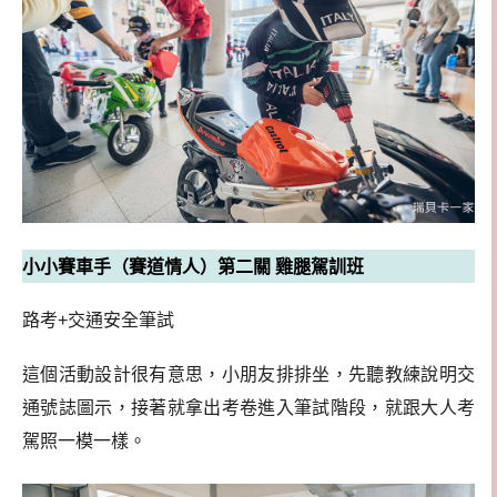
小小賽車手（賽道情人）第二關 雞腿駕訓班
路考+交通安全筆試
這個活動設計很有意思，小朋友排排坐，先聽教練說明交
通號誌圖示，接著就拿出考卷進入筆試階段，就跟大人考
駕照一模一樣。