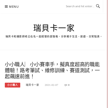
Skip
MENU
to
content
瑞貝卡一家
瑞貝卡和攝影師老公右名一起經營的部落格，分享親子生活、旅遊、日常點滴。
小小職人︳小小賽車手，擬真度超高的職能
體驗！路考筆試、維修訓練、賽道測試，一
起飆速前進！
小小職人
瑞貝卡一家
2021-02-07
0