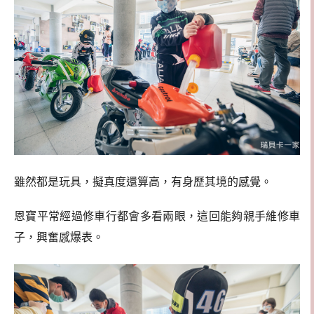
雖然都是玩具，擬真度還算高，有身歷其境的感覺。
恩寶平常經過修車行都會多看兩眼，這回能夠親手維修車
子，興奮感爆表。