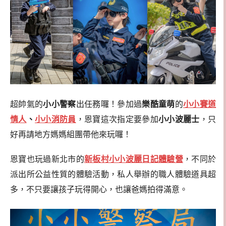
超帥氣的
小小警察
出任務囉！參加過
樂酷童萌
的
小小賽道
情人
、
小小消防員
，恩寶這次指定要參加
小小波麗士
，只
好再請地方媽媽組團帶他來玩囉！
恩寶也玩過新北市的
新板村小小波麗日記體驗營
，不同於
派出所公益性質的體驗活動，私人舉辦的職人體驗道具超
多，不只要讓孩子玩得開心，也讓爸媽拍得滿意。