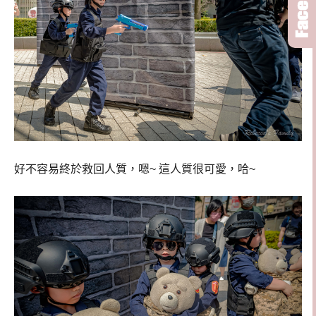
好不容易終於救回人質，嗯~ 這人質很可愛，哈~