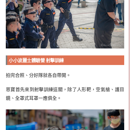
小小波麗士體驗營 射擊訓練
拍完合照、分好隊就各自帶開。
恩寶首先來到射擊訓練這關，除了人形靶，空氣槍、護目
鏡、全罩式耳罩一應俱全。