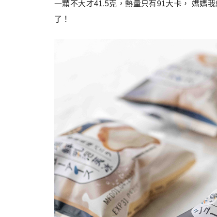
一顆不大才41.5克，熱量只有91大卡， 媽
了！