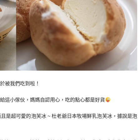
於被我們吃到啦！
給這小傢伙，媽媽自認用心，吃的點心都是好貨
且是超可愛的泡芙冰 ~ 杜老爺日本牧場鮮乳泡芙冰，據說是泡