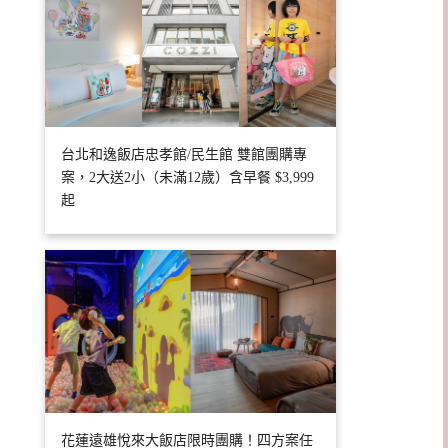
台北和逸飯店忠孝館/民生館 雙館團購專
案，2大送2小（未滿12歲）含早餐 $3,999
起
花蓮遠雄悅來大飯店限時團購！四方案任