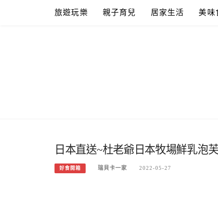
Skip
旅遊玩樂
親子育兒
居家生活
美味
to
content
日本直送~杜老爺日本牧場鮮乳泡芙
瑞貝卡一家
2022-05-27
好食開箱