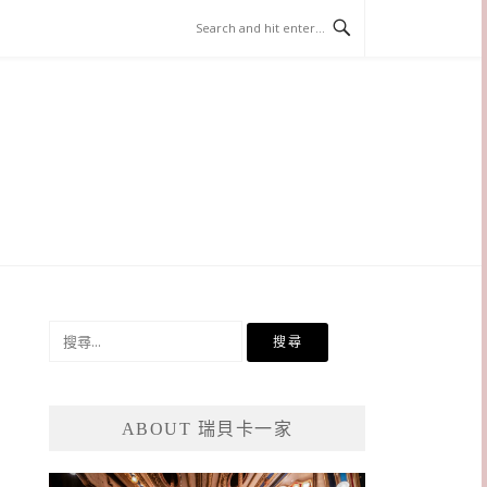
搜
尋
關
鍵
ABOUT 瑞貝卡一家
字: