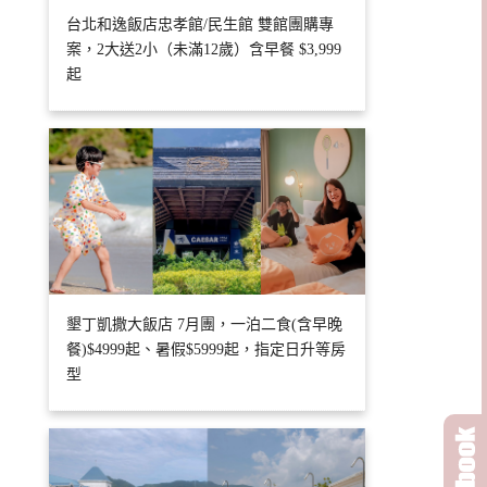
台北和逸飯店忠孝館/民生館 雙館團購專
案，2大送2小（未滿12歲）含早餐 $3,999
起
墾丁凱撒大飯店 7月團，一泊二食(含早晚
餐)$4999起、暑假$5999起，指定日升等房
型