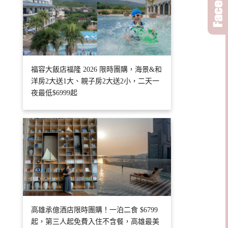
福容大飯店福隆 2026 限時團購，海景&和
洋房2大送1大、親子房2大送2小，二天一
夜最低$6999起
高雄承億酒店限時團購！一泊二食 $6799
起，第三人起免費入住不含餐，高雄最美