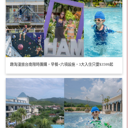
趣淘漫旅台南限時團購，早餐+六項設施，3大入住只要$3599起