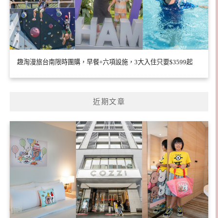
趣淘漫旅台南限時團購，早餐+六項設施，3大入住只要$3599起
近期文章