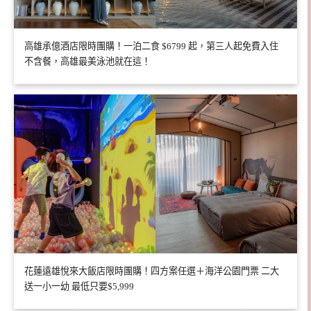
高雄承億酒店限時團購！一泊二食 $6799 起，第三人起免費入住
不含餐，高雄最美泳池就在這！
花蓮遠雄悅來大飯店限時團購！四方案任選＋海洋公園門票 二大
送一小一幼 最低只要$5,999