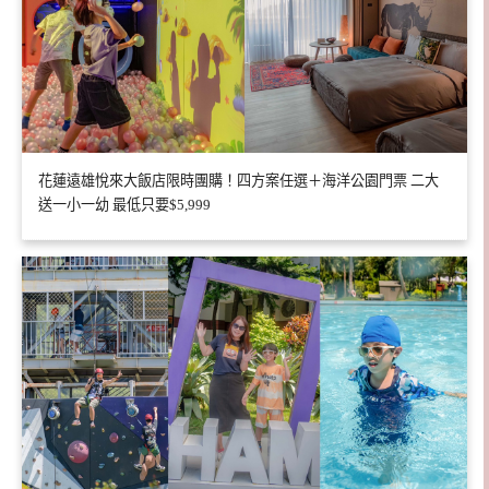
花蓮遠雄悅來大飯店限時團購！四方案任選＋海洋公園門票 二大
送一小一幼 最低只要$5,999