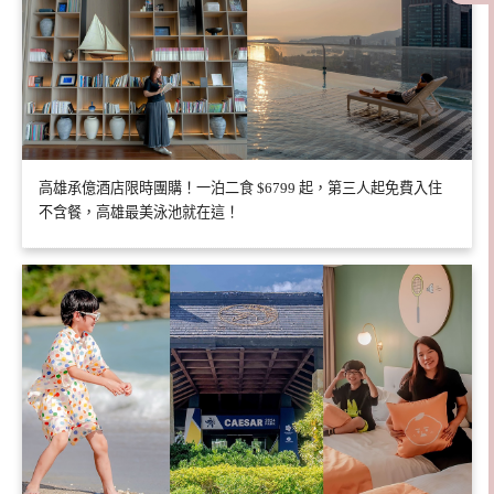
高雄承億酒店限時團購！一泊二食 $6799 起，第三人起免費入住
不含餐，高雄最美泳池就在這！