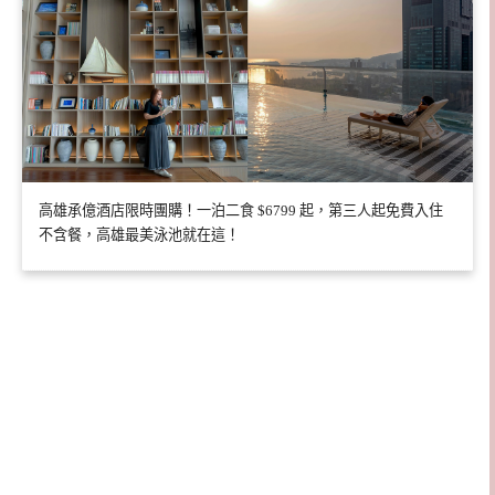
高雄承億酒店限時團購！一泊二食 $6799 起，第三人起免費入住
不含餐，高雄最美泳池就在這！