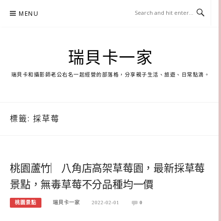
Skip
MENU
to
content
瑞貝卡一家
瑞貝卡和攝影師老公右名一起經營的部落格，分享親子生活、旅遊、日常點滴。
標籤:
採草莓
桃園蘆竹︳八角店高架草莓園，最新採草莓
景點，無毒草莓不分品種均一價
桃園景點
瑞貝卡一家
2022-02-01
0