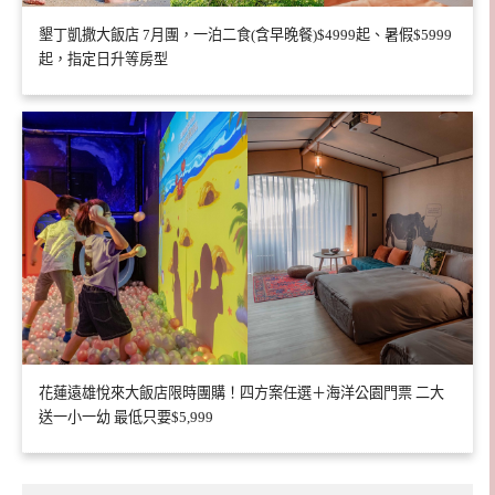
墾丁凱撒大飯店 7月團，一泊二食(含早晚餐)$4999起、暑假$5999
起，指定日升等房型
花蓮遠雄悅來大飯店限時團購！四方案任選＋海洋公園門票 二大
送一小一幼 最低只要$5,999