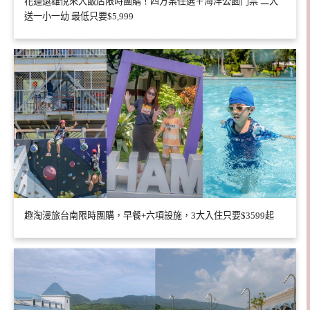
花蓮遠雄悅來大飯店限時團購！四方案任選＋海洋公園門票 二大
送一小一幼 最低只要$5,999
趣淘漫旅台南限時團購，早餐+六項設施，3大入住只要$3599起