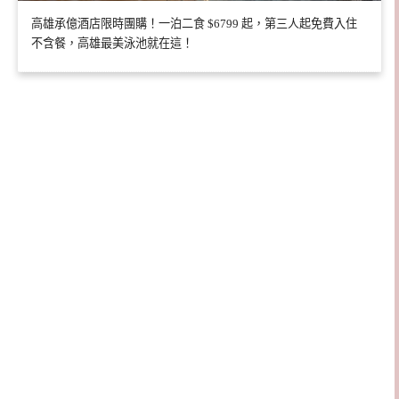
高雄承億酒店限時團購！一泊二食 $6799 起，第三人起免費入住
不含餐，高雄最美泳池就在這！