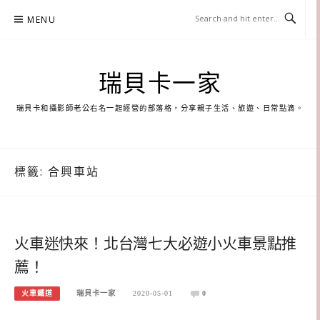
Skip
MENU
to
content
瑞貝卡一家
瑞貝卡和攝影師老公右名一起經營的部落格，分享親子生活、旅遊、日常點滴。
標籤:
合興車站
火車迷快來！北台灣七大必遊小火車景點推
薦！
火車鐵道
瑞貝卡一家
2020-05-01
0