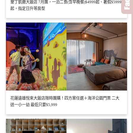
墾丁凱撒大飯店 7月團，一泊二食(含早晚餐)$4999起、暑假$5999
起，指定日升等房型
花蓮遠雄悅來大飯店限時團購！四方案任選＋海洋公園門票 二大
送一小一幼 最低只要$5,999