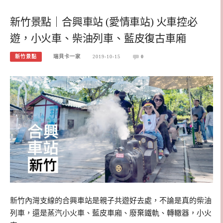
新竹景點｜合興車站 (愛情車站) 火車控必
遊，小火車、柴油列車、藍皮復古車廂
新竹景點
瑞貝卡一家
2019-10-15
0
新竹內灣支線的合興車站是親子共遊好去處，不論是真的柴油
列車，還是蒸汽小火車、藍皮車廂、廢棄鐵軌、轉轍器，小火