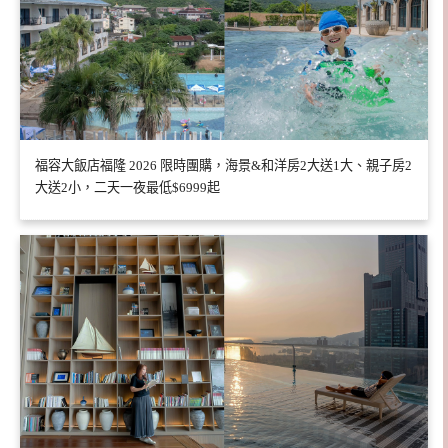
福容大飯店福隆 2026 限時團購，海景&和洋房2大送1大、親子房2
大送2小，二天一夜最低$6999起