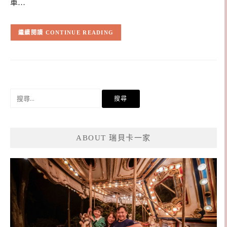
車…
CONTINUE READING
搜
尋
關
鍵
ABOUT 瑞貝卡一家
字: