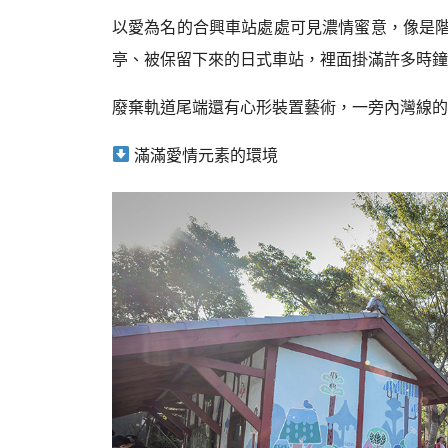
以愛為名的
合興車站處處可見濃情蜜
意，像是
亭、被保留下來的日式車站，裡面掛滿許多時鐘
廢棄軌道尾端還有心形裝置藝術，一旁內灣線的
滿滿愛情元素的環境