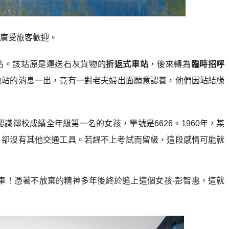
廣受旅客歡迎。
站。該站原是運送石灰貨物的
折返式車站
，後來轉為
臨時招呼
撤站的消息一出，竟有一對老夫婦出面願意認養，他們因站結緣
認識鄰校成績全年級第一名的女孩，學號是6626。1960年，某
，卻沒有其他交通工具。若趕不上考試而留級，這段感情可能就
車！
憑著不放棄的精神
多年後終於追上這個女孩-彭智惠
，
這就