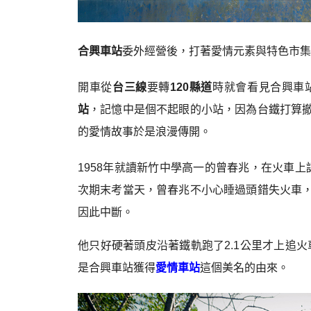
合興車站
委外經營後，打著愛情元素與特色市集
開車從
台三線
要轉
120縣道
時就會看見合興車
站
，記憶中是個不起眼的小站，因為台鐵打算
的愛情故事於是浪漫傳開。
1958年就讀新竹中學高一的曾春兆，在火車上
次期末考當天，曾春兆不小心睡過頭錯失火車
因此中斷。
他只好硬著頭皮沿著鐵軌跑了2.1公里才上追火
是合興車站獲得
愛情車站
這個美名的由來。