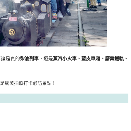
不論是真的
柴油列車
，還是
蒸汽小火車、藍皮車廂、廢棄鐵軌、
是網美拍照打卡必訪景點！