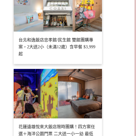
台北和逸飯店忠孝館/民生館 雙館團購專
案，2大送2小（未滿12歲）含早餐 $3,999
起
花蓮遠雄悅來大飯店限時團購！四方案任
選＋海洋公園門票 二大送一小一幼 最低