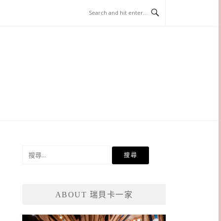
搜
尋
關
鍵
ABOUT 瑞貝卡一家
字: