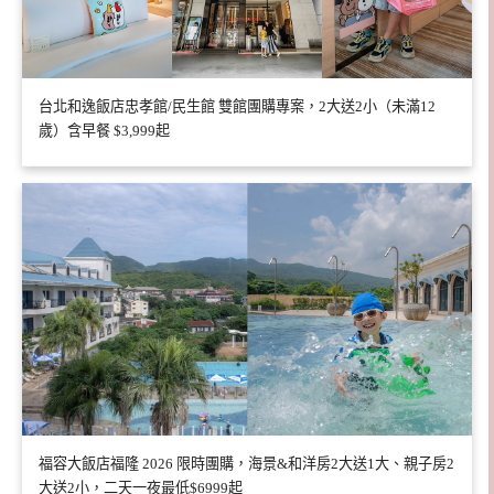
台北和逸飯店忠孝館/民生館 雙館團購專案，2大送2小（未滿12
歲）含早餐 $3,999起
福容大飯店福隆 2026 限時團購，海景&和洋房2大送1大、親子房2
大送2小，二天一夜最低$6999起