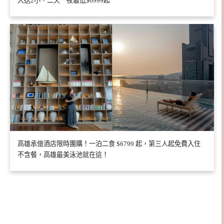
大送2小，二天一夜最低$6999起
高雄承億酒店限時團購！一泊二食 $6799 起，第三人起免費入住
不含餐，高雄最美泳池就在這！