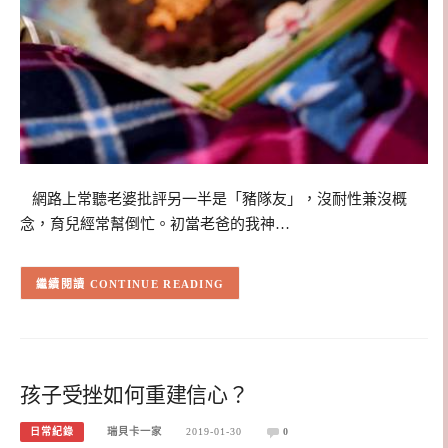
網路上常聽老婆批評另一半是「豬隊友」，沒耐性兼沒概
念，育兒經常幫倒忙。初當老爸的我神…
CONTINUE READING
孩子受挫如何重建信心？
日常紀錄
瑞貝卡一家
2019-01-30
0