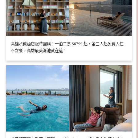
高雄承億酒店限時團購！一泊二食 $6799 起，第三人起免費入住
不含餐，高雄最美泳池就在這！