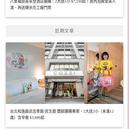
八里福朋喜來登酒店團購｜2大送1小 $7,330起！房內泡黃金美人
湯、再送爆米花工廠門票
近期文章
台北和逸飯店忠孝館/民生館 雙館團購專案，2大送2小（未滿12
歲）含早餐 $3,999起