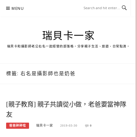
Skip
MENU
to
content
瑞貝卡一家
瑞貝卡和攝影師老公右名一起經營的部落格，分享親子生活、旅遊、日常點滴。
標籤:
右名是攝影師也是奶爸
[親子教育] 親子共讀從小做，老爸要當神隊
友
爸爸碎碎唸
瑞貝卡一家
2019-03-30
0