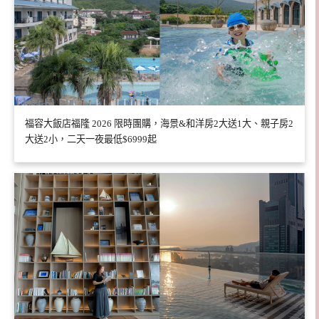
福容大飯店福隆 2026 限時團購，海景&和洋房2大送1大、親子房2
大送2小，二天一夜最低$6999起