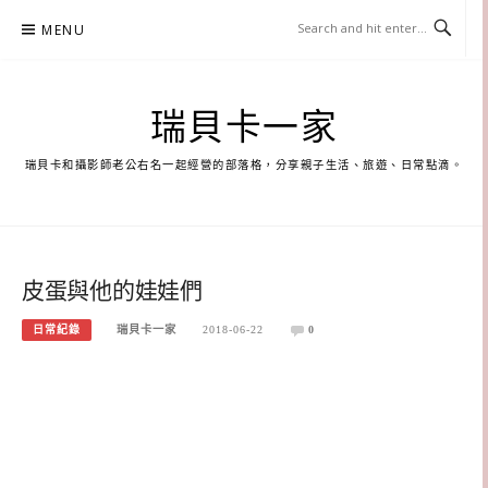
Skip
MENU
to
content
瑞貝卡一家
瑞貝卡和攝影師老公右名一起經營的部落格，分享親子生活、旅遊、日常點滴。
皮蛋與他的娃娃們
日常紀錄
瑞貝卡一家
2018-06-22
0