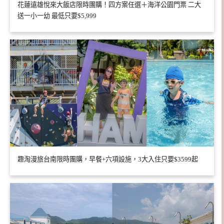
花蓮遠雄悅來大飯店限時團購！四方案任選＋海洋公園門票 二大
送一小一幼 最低只要$5,999
趣淘漫旅台南限時團購，早餐+六項設施，3大入住只要$3599起