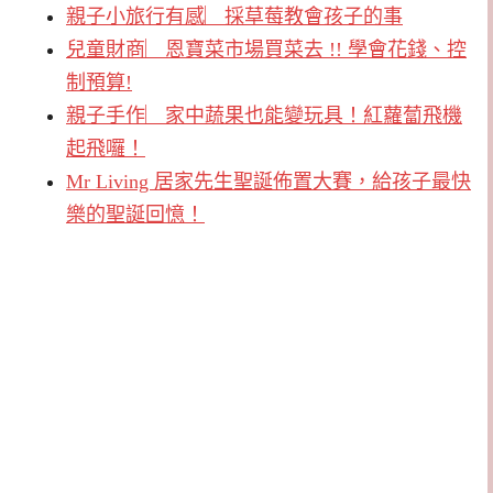
親子小旅行有感︳採草莓教會孩子的事
兒童財商︳恩寶菜市場買菜去 !! 學會花錢、控
制預算!
親子手作︳家中蔬果也能變玩具！紅蘿蔔飛機
起飛囉！
Mr Living 居家先生聖誕佈置大賽，給孩子最快
樂的聖誕回憶！