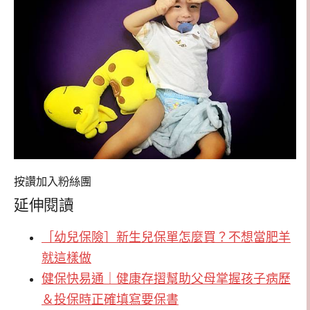
按讚加入粉絲團
延伸閱讀
［幼兒保險］新生兒保單怎麼買？不想當肥羊
就這樣做
健保快易通｜健康存摺幫助父母掌握孩子病歷
＆投保時正確填寫要保書