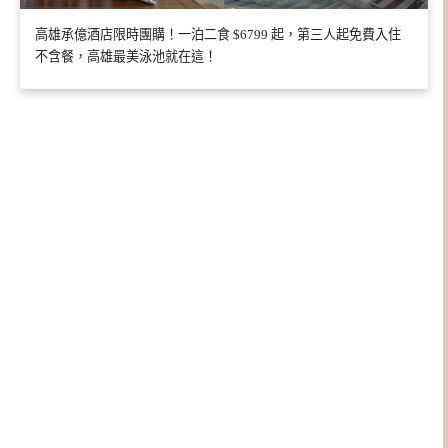
高雄承億酒店限時團購！一泊二食 $6799 起，第三人起免費入住
不含餐，高雄最美泳池就在這！