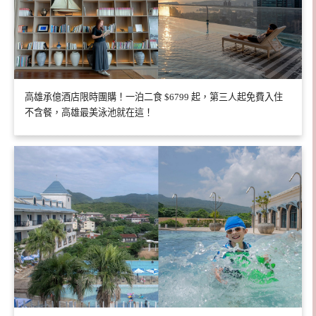
高雄承億酒店限時團購！一泊二食 $6799 起，第三人起免費入住
不含餐，高雄最美泳池就在這！