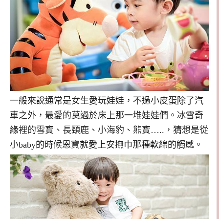
一般來說通常是女生愛玩娃娃，不過小皮蛋除了汽
車之外，最愛的莫過於床上那一堆娃娃們。冰雪奇
緣裡的雪寶、長頸鹿、小海豹、熊寶
…..
，猜想是從
小
baby
的時候恩寶就愛上安撫巾那種軟綿的觸感。