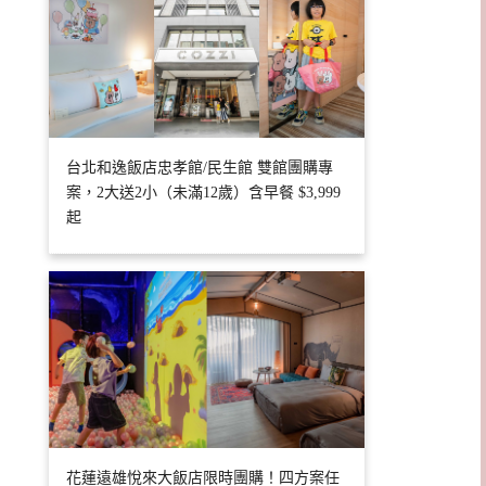
台北和逸飯店忠孝館/民生館 雙館團購專
案，2大送2小（未滿12歲）含早餐 $3,999
起
花蓮遠雄悅來大飯店限時團購！四方案任