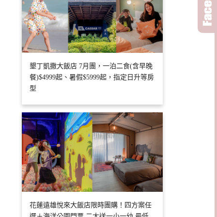
墾丁凱撒大飯店 7月團，一泊二食(含早晚
餐)$4999起、暑假$5999起，指定日升等房
型
花蓮遠雄悅來大飯店限時團購！四方案任
選＋海洋公園門票 二大送一小一幼 最低