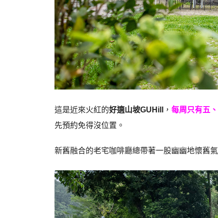
這是近來火紅的
好適山坡GUHill
，
每周只有五、
先預約免得沒位置。
新舊融合的老宅咖啡廳總帶著一股幽幽地懷舊氣