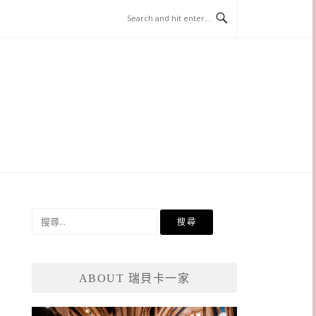
搜
尋
關
鍵
ABOUT 瑞貝卡一家
字: