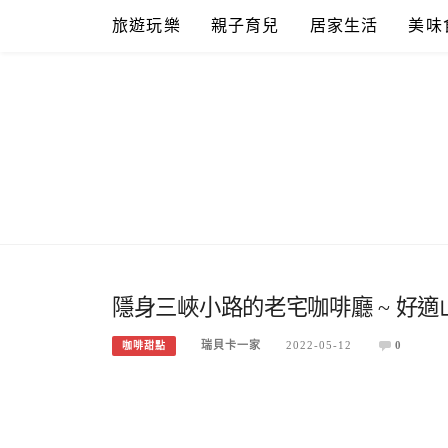
Skip
旅遊玩樂
親子育兒
居家生活
美味
to
content
隱身三峽小路的老宅咖啡廳 ~ 好
瑞貝卡一家
2022-05-12
0
咖啡甜點