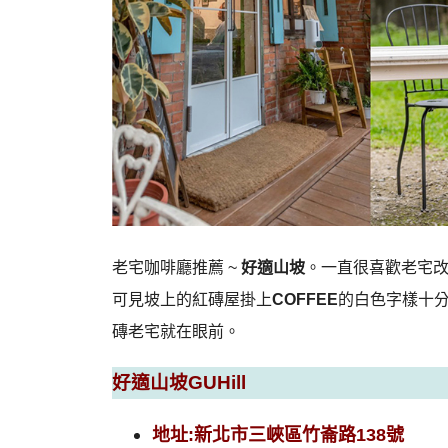
老宅咖啡廳推薦 ~
好適山坡
。一直很喜歡老宅
可見坡上的紅磚屋掛上
COFFEE
的白色字樣十
磚老宅就在眼前。
好適山坡GUHill
地址:新北市三峽區竹崙路138號