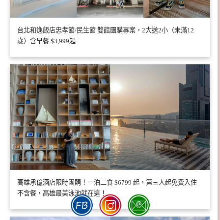
台北和逸飯店忠孝館/民生館 雙館團購專案，2大送2小（未滿12
歲）含早餐 $3,999起
高雄承億酒店限時團購！一泊二食 $6799 起，第三人起免費入住
不含餐，高雄最美泳池就在這！