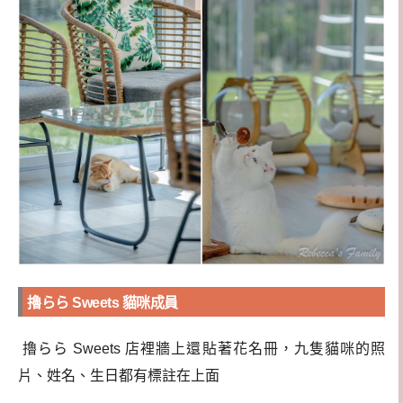
擼らら Sweets 貓咪成員
擼らら Sweets 店裡牆上還貼著花名冊，九隻貓咪的照
片、姓名、生日都有標註在上面