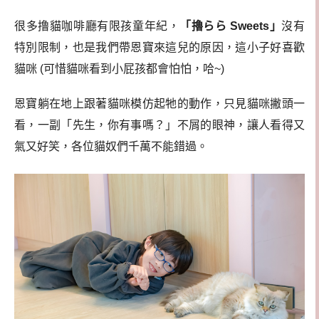
很多撸貓咖啡廳有限孩童年紀，
「擼らら Sweets」
沒有
特別限制，也是我們帶恩寶來這兒的原因，這小子好喜歡
貓咪 (可惜貓咪看到小屁孩都會怕怕，哈~)
恩寶躺在地上跟著貓咪模仿起牠的動作，只見貓咪撇頭一
看，一副「先生，你有事嗎？」不屑的眼神，讓人看得又
氣又好笑，各位貓奴們千萬不能錯過。