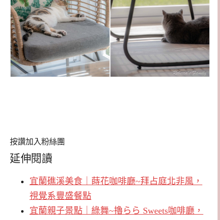
按讚加入粉絲團
延伸閱讀
宜蘭礁溪美食｜蒔花咖啡廳~拜占庭北非風，
視覺系豐盛餐點
宜蘭親子景點｜綠舞~擼らら Sweets咖啡廳，