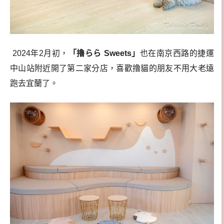
2024年2月初，
「擼らら Sweets」
也在南京西路的捷運
中山站附近開了第二家分店，喜歡撸貓的朋友不用大老遠
跑去宜蘭了。