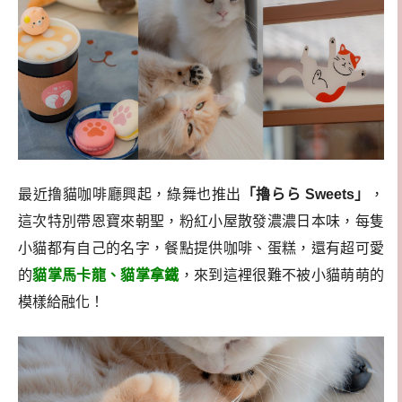
最近撸貓咖啡廳興起，綠舞也推出
「擼らら Sweets」
，
這次特別帶恩寶來朝聖，粉紅小屋散發濃濃日本味，每隻
小貓都有自己的名字，餐點提供咖啡、蛋糕，還有超可愛
的
貓掌馬卡龍、貓掌拿鐵
，來到這裡很難不被小貓萌萌的
模樣給融化！