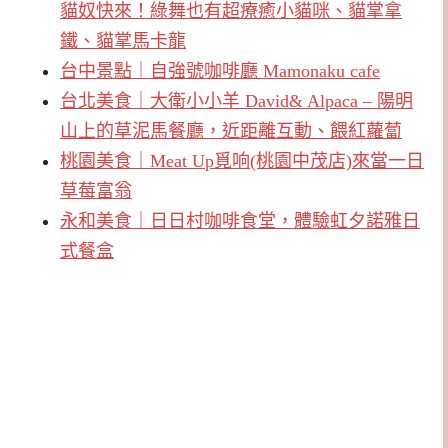
貓奴快來！綠舞也有超療癒小貓咪、貓掌拿
鐵、貓掌馬卡龍
台中景點｜自強號咖啡廳 Mamonaku cafe
台北美食｜大衛小小羊 David& Alpaca – 陽明
山上的草泥馬餐廳，近距離互動、餵紅蘿蔔
桃園美食｜Meat Up覓响(桃園中茂店)來當一日
草莓富翁
永和美食｜日日村咖啡食堂，體驗虹夕諾雅日
式餐盒