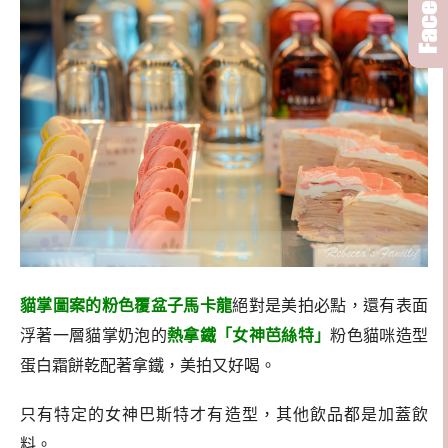
貓掌圖案的粉色覆盆子馬卡龍
絕對是美拍必點，還有表面
浮著一層貓掌奶泡的
熱拿鐵
「
女神芭絲特」
粉色貓咪造型
蛋白霜餅乾配著拿鐵，美拍又好喝。
只有特定的女神巴斯特才有造型，其他飲品都是加蓋飲
料。