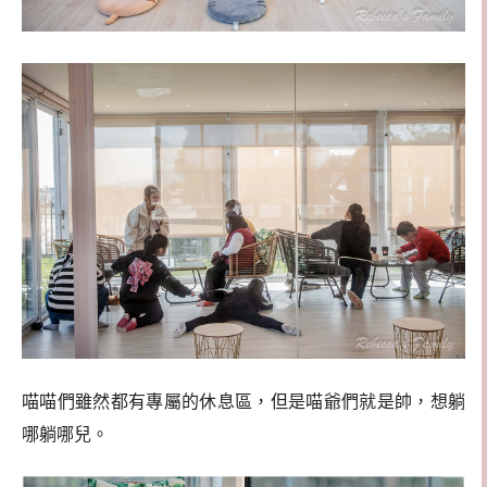
喵喵們雖然都有專屬的休息區，但是喵爺們就是帥，想躺
哪躺哪兒。