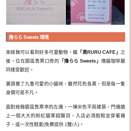
擼らら Sweets 環境
來綠舞可以看到好多可愛動物，繼
「黑RURU CAFE」
之
後，位在園區售票口旁的
「擼らら Sweets」
擼貓咖啡廳
同樣受歡迎。
裏頭養了九隻可愛的小貓咪，雖然花色各異，但是每一隻
身價可是不凡。
面對綠舞園區售票亭的左邊，一棟米色平房建築，門邊牆
上一個大大的粉紅貓掌超醒目，入店必須脫鞋並穿著襪
子，或一次性鞋套(免費提供 1雙/人)。