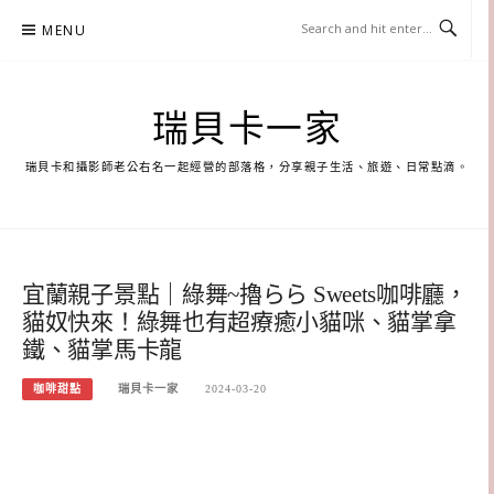
Skip
MENU
to
content
瑞貝卡一家
瑞貝卡和攝影師老公右名一起經營的部落格，分享親子生活、旅遊、日常點滴。
宜蘭親子景點｜綠舞~擼らら Sweets咖啡廳，
貓奴快來！綠舞也有超療癒小貓咪、貓掌拿
鐵、貓掌馬卡龍
咖啡甜點
瑞貝卡一家
2024-03-20