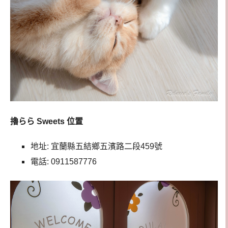
擼らら Sweets 位置
地址: 宜蘭縣五結鄉五濱路二段459號
電話: 0911587776