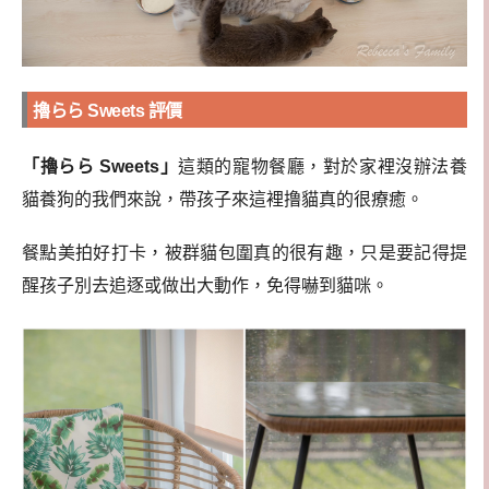
擼らら Sweets 評價
「擼らら Sweets」
這類的寵物餐廳，對於家裡沒辦法養
貓養狗的我們來說，帶孩子來這裡撸貓真的很療癒。
餐點美拍好打卡，被群貓包圍真的很有趣，只是要記得提
醒孩子別去追逐或做出大動作，免得嚇到貓咪。