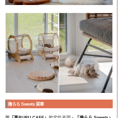
擼らら Sweets 菜單
跟
「黑RURU CAFE」
的定位不同，
「擼らら Sweets」