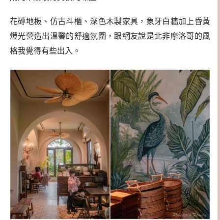
花磚地板、仿古斗櫃、深色木製家具，象牙白牆加上昏黃
燈光營造出溫馨的舒適氛圍，跟網友說是北非摩洛哥的風
格我覺得有些出入。