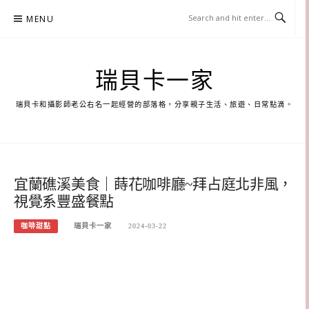
Skip
MENU
to
content
瑞貝卡一家
瑞貝卡和攝影師老公右名一起經營的部落格，分享親子生活、旅遊、日常點滴。
宜蘭礁溪美食｜蒔花咖啡廳~拜占庭北非風，
視覺系豐盛餐點
咖啡甜點
瑞貝卡一家
2024-03-22