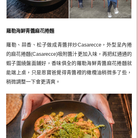
羅勒海鮮青醬麻花捲麵
羅勒、蒜香、松子做成青醬拌炒Casarecce，外型呈內捲
的麻花捲麵(Casarecce)吸附醬汁更加入味，再把紅通通的
蝦子圍繞盤面鋪好，香味俱全的羅勒海鮮青醬麻花捲麵就
能端上桌，只是恩寶爸覺得青醬裡的橄欖油稍微多了些，
稍微調整一下會更清爽。