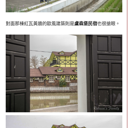
對面那棟紅瓦黃牆的歐風建築則是
盧森堡民宿
也很搶眼。