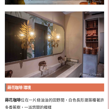
蒔花咖啡 環境
蒔花咖啡
位在一片綠油油的田野間，白色長形建築種著許
多香蕉樹，一派悠閒的模樣