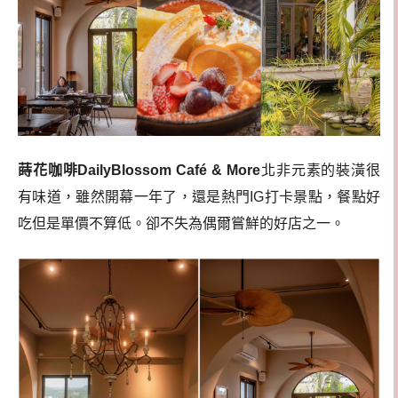
蒔花咖啡DailyBlossom Café & More
北非元素的裝潢很
有味道，雖然開幕一年了，還是熱門IG打卡景點，餐點好
吃但是單價不算低。卻不失為偶爾嘗鮮的好店之一。