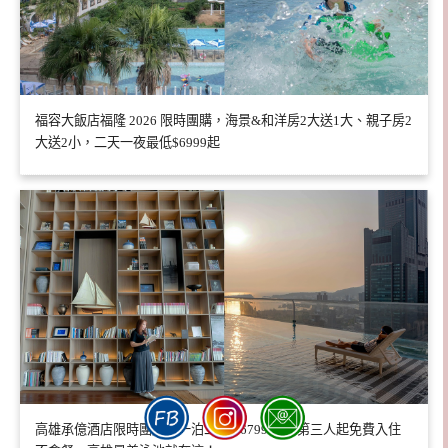
福容大飯店福隆 2026 限時團購，海景&和洋房2大送1大、親子房2
大送2小，二天一夜最低$6999起
高雄承億酒店限時團購！一泊二食 $6799 起，第三人起免費入住