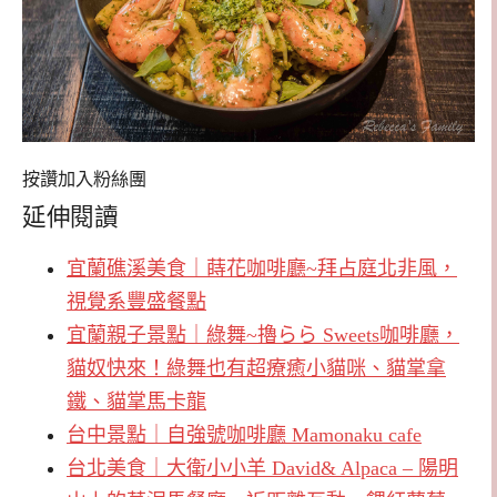
按讚加入粉絲團
延伸閱讀
宜蘭礁溪美食｜蒔花咖啡廳~拜占庭北非風，
視覺系豐盛餐點
宜蘭親子景點｜綠舞~擼らら Sweets咖啡廳，
貓奴快來！綠舞也有超療癒小貓咪、貓掌拿
鐵、貓掌馬卡龍
台中景點｜自強號咖啡廳 Mamonaku cafe
台北美食｜大衛小小羊 David& Alpaca – 陽明