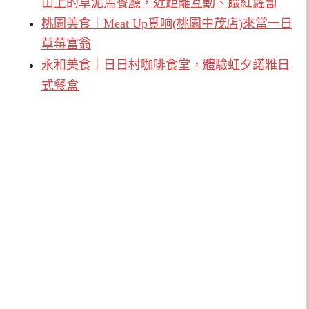
山上的草泥馬餐廳，近距離互動、餵紅蘿蔔
桃園美食｜Meat Up覓响(桃園中茂店)來當一日
草莓富翁
永和美食｜日日村咖啡食堂，體驗虹夕諾雅日
式餐盒