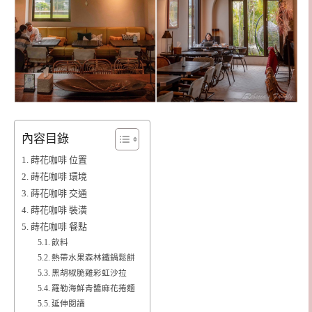
內容目錄
蒔花咖啡 位置
蒔花咖啡 環境
蒔花咖啡 交通
蒔花咖啡 裝潢
蒔花咖啡 餐點
飲料
熱帶水果森林鐵鍋鬆餅
黑胡椒脆雞彩虹沙拉
羅勒海鮮青醬麻花捲麵
延伸閱讀