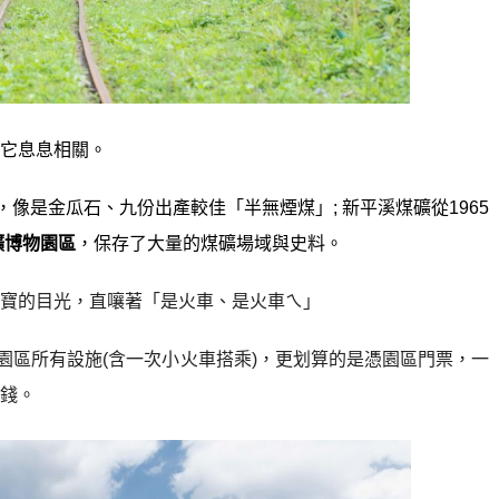
它息息相關。
，像是
金瓜石、九份出產較佳「半無煙煤」; 新平溪煤礦從1965
礦博物園區
，保存了大量的煤礦場域與史料。
寶的目光，直嚷著「是火車、是火車ㄟ」
園區所有設施(含一次小火車搭乘)，更划算的是憑園區門票，一
錢。