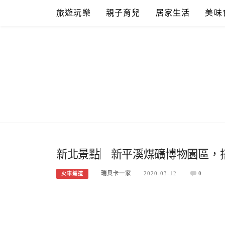
Skip
旅遊玩樂
親子育兒
居家生活
美味
to
content
新北景點︳新平溪煤礦博物園區，
瑞貝卡一家
2020-03-12
0
火車鐵道