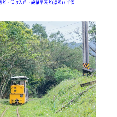
者，低收入戶、設籍平溪者(憑證) / 半價