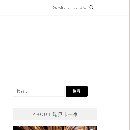
搜
尋
關
鍵
ABOUT 瑞貝卡一家
字: