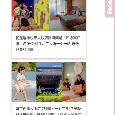
花蓮遠雄悅來大飯店限時團購！四方案任
選＋海洋公園門票 二大送一小一幼 最低
只要$5,999
墾丁凱撒大飯店 7月團，一泊二食(含早晚
餐)$4999起、暑假$5999起，指定日升等房