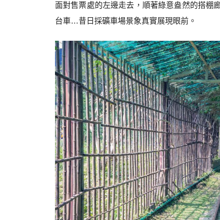
面對售票處的左邊走去，順著綠意盎然的搭棚
台車…昔日採礦車場景象真實展現眼前。