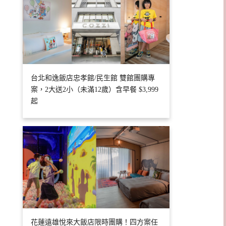
台北和逸飯店忠孝館/民生館 雙館團購專
案，2大送2小（未滿12歲）含早餐 $3,999
起
花蓮遠雄悅來大飯店限時團購！四方案任