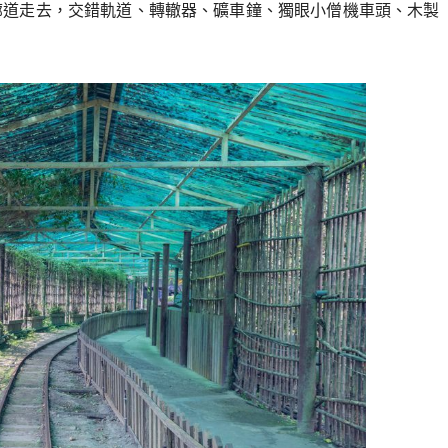
廊道走去，交錯軌道、轉轍器、礦車鐘、獨眼小僧機車頭、木製