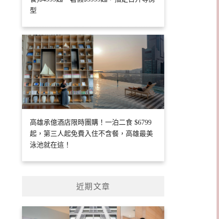
型
高雄承億酒店限時團購！一泊二食 $6799
起，第三人起免費入住不含餐，高雄最美
泳池就在這！
近期文章