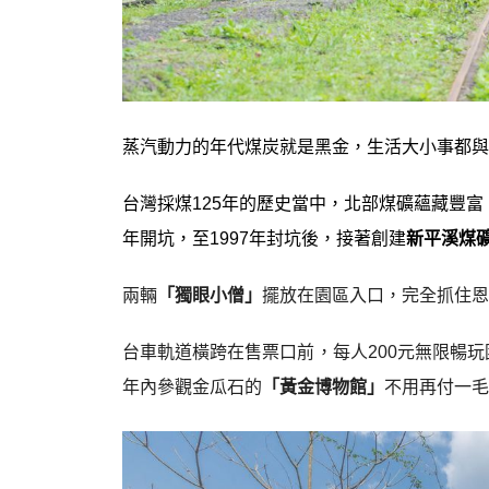
蒸汽動力的年代煤炭就是黑金，生活大小事都與
台灣採煤125年的歷史當中，北部煤礦蘊藏豐富
年開坑，至1997年封坑後，接著創建
新平溪煤
兩輛
「獨眼小僧」
擺放在園區入口，完全抓住恩
台車軌道橫跨在售票口前，每人200元無限暢玩
年內參觀金瓜石的
「黃金博物館」
不用再付一毛