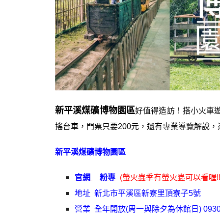
新平溪煤礦博物園區
好值得造訪！搭小火車
搖台車，門票只要200元，還有專業導覽解說
新平溪煤礦博物園區
官網
粉專
(螢火蟲季有螢火蟲可以看喔!!
地址 新北市平溪區新寮里頂寮子5號
營業 全年開放(周一與除夕為休館日) 0930~