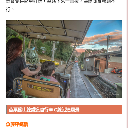
恩寶覺得煞車好玩，整路下來一直按，讓媽咪累壞到不
行。
苗栗舊山線鐵道自行車 C線沿途風景
魚藤坪鐵橋