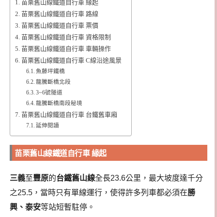
苗栗舊山線鐵道自行車 緣起
苗栗舊山線鐵道自行車 路線
苗栗舊山線鐵道自行車 票價
苗栗舊山線鐵道自行車 資格限制
苗栗舊山線鐵道自行車 車輛操作
苗栗舊山線鐵道自行車 C線沿途風景
魚藤坪鐵橋
龍騰斷橋北段
3~6號隧道
龍騰斷橋南段秘境
苗栗舊山線鐵道自行車 台鐵舊車廂
延伸閱讀
苗栗舊山線鐵道自行車 緣起
三義
至
豐原
的
台鐵舊山線
全長23.6公里，最大坡度達千分
之25.5，當時只有單線運行，使得許多列車都必須在
勝
興、泰安
等站短暫駐停。