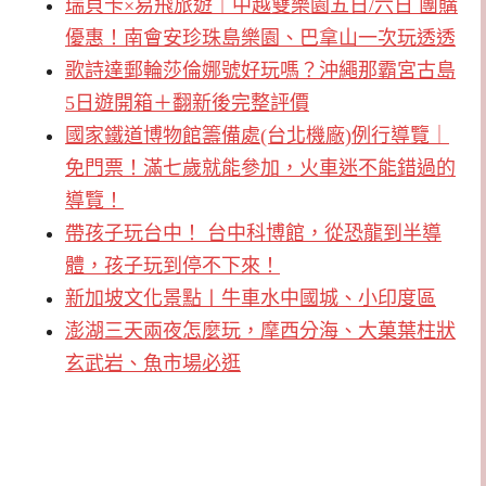
瑞貝卡×易飛旅遊｜中越雙樂園五日/六日 團購
優惠！南會安珍珠島樂園、巴拿山一次玩透透
歌詩達郵輪莎倫娜號好玩嗎？沖繩那霸宮古島
5日遊開箱＋翻新後完整評價
國家鐵道博物館籌備處(台北機廠)例行導覽｜
免門票！滿七歲就能參加，火車迷不能錯過的
導覽！
帶孩子玩台中！ 台中科博館，從恐龍到半導
體，孩子玩到停不下來！
新加坡文化景點〡牛車水中國城、小印度區
澎湖三天兩夜怎麼玩，摩西分海、大菓葉柱狀
玄武岩、魚市場必逛