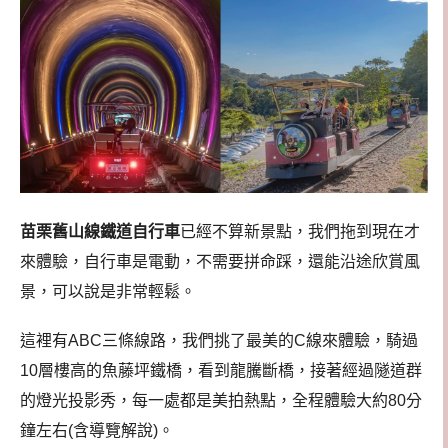
苗栗舊山線鐵道自行車
已經不算新景點，我們拖到現在才
來體驗，
自行車是電動，不需要拼命踩，還能沿途欣賞風
景，可以說是非常輕鬆。
這裡有ABC三條線路，我們挑了最美的C線來體驗，
騎過
10層樓高的魚藤坪鐵橋，看到龍騰斷橋，接著經過隧道群
的燈光投影秀，每一處
都是美拍熱點，
全程體驗大約80分
鐘左右(含導覽解說)。