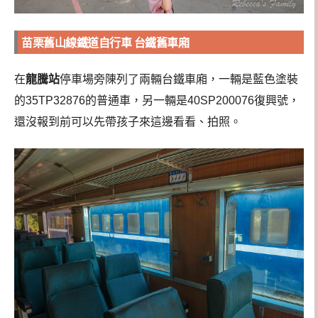
苗栗舊山線鐵道自行車 台鐵舊車廂
在
龍騰站
停車場旁陳列了兩輛台鐵車廂，一輛是藍色塗裝
的35TP32876的普通車，另一輛是40SP200076復興號，
還沒報到前可以先帶孩子來這邊看看、拍照。