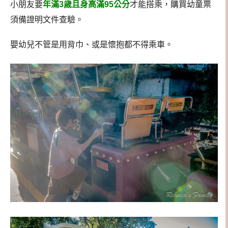
小朋友要
年滿3歲且身高滿95公分
才能搭乘，購買幼童票
須備證明文件查驗。
嬰幼兒不管是用背巾、或是懷抱都不得乘車。