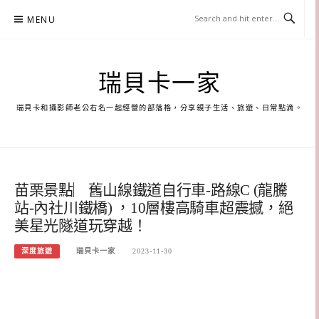
Skip
MENU
to
content
瑞貝卡一家
瑞貝卡和攝影師老公右名一起經營的部落格，分享親子生活、旅遊、日常點滴。
苗栗景點︳舊山線鐵道自行車-路線C (龍騰
站-內社川鐵橋) ，10層樓高騎車超震撼，絕
美星光隧道玩穿越！
深度旅遊
瑞貝卡一家
2023-11-30