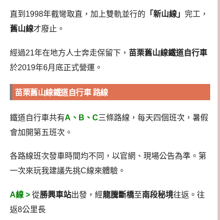
直到1998年截彎取直，加上雙軌並行的
「新山線」
完工，
舊山線
才廢止。
經過21年在地方人士奔走保留下，
苗栗舊山線鐵道自行車
於2019年6月底正式營運。
苗栗舊山線鐵道自行車 路線
鐵道自行車共有
A、B、C
三條路線，每天四個班次，暑假
會加開第五班次。
各路線班次發車時間均不同，以官網、現場公告為準。第
一次來玩我建議先挑C線來體驗。
A線 >
從
勝興車站
出發，經
龍騰斷橋
至
南段秘境
往返。往
返8公里長