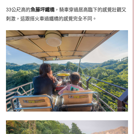
33公尺高的
魚藤坪鐵橋
，騎車穿過居高臨下的感覺壯觀又
刺激，這跟搭火車過鐵橋的感覺完全不同。