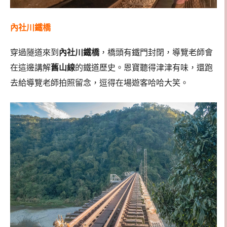
內社川鐵橋
穿過隧道來到
內社川鐵橋
，橋頭有鐵門封閉，導覽老師會
在這邊講解
舊山線
的鐵道歷史。恩寶聽得津津有味，還跑
去給導覽老師拍照留念，逗得在場遊客哈哈大笑。