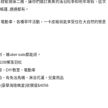
卡趕緊開第二團，讓你們搶訂美美的落羽松季和明年寒假，這次
篷..通通都有。
、電動車、各種草坪活動，一卡皮箱就能享受住在大自然的愜意
uber eats都能送。
108棵落羽松
、DIY教室、電動車
浴，有免治馬桶、淋浴花灑，兒童用品
豪華海陸晚宴)就價值$4056