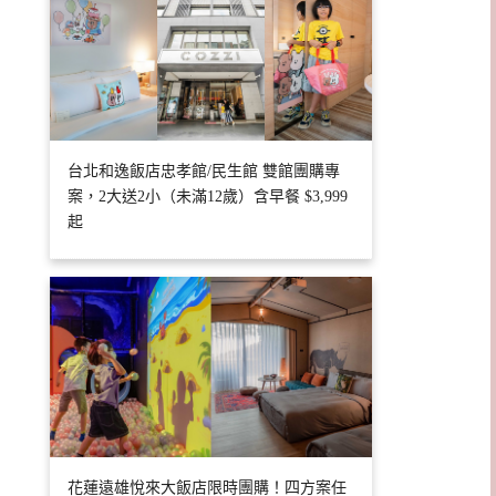
台北和逸飯店忠孝館/民生館 雙館團購專
案，2大送2小（未滿12歲）含早餐 $3,999
起
花蓮遠雄悅來大飯店限時團購！四方案任