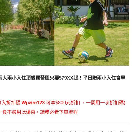
兩大兩小入住頂級露營區只要$79XX起！
平日贈兩小入住含早
輸入折扣碼
Wp&re123
可享$800元折扣 ，一間用一次折扣碼)
一食不適用此優惠，請務必看下單流程