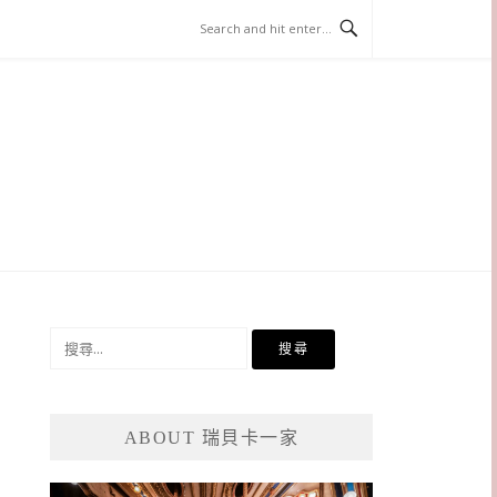
搜
尋
關
鍵
ABOUT 瑞貝卡一家
字: