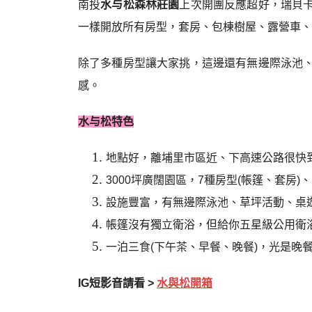
南投
水与松森林莊園
上次開團反應超好，瑞貝
一樣開放所有房型，套房、包棟樹屋、露營車、帳
除了多種房型讓大家挑，這邊還有無邊際泳池
感。
水与松特色
地點好，離埔里市區近、下高速公路很快到，連
3000坪廣闊園區，7種房型(帳篷、套房)、
設施豐富，有無邊際泳池、草坪活動、桌遊
帳篷沒有獨立衛浴，但給你五星級公用衛
一泊三食(下午茶、早餐、晚餐)，光是晚餐(
IG短影音請看 >
水與松開箱