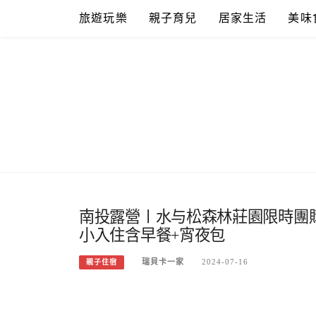
Skip
旅遊玩樂
親子育兒
居家生活
美味
to
content
南投露營〡水与松森林莊園限時團
小入住含早餐+宵夜包
瑞貝卡一家
2024-07-16
親子住宿