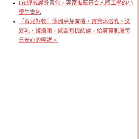
Frii挪威護脊書包，專家推薦符合人體工學的小
學生書包
［育兒好物］澳洲芽芽有機，寶寶沐浴乳、洗
髮乳、護膚霜，歐盟有機認證，給寶寶肌膚每
日安心的呵護。