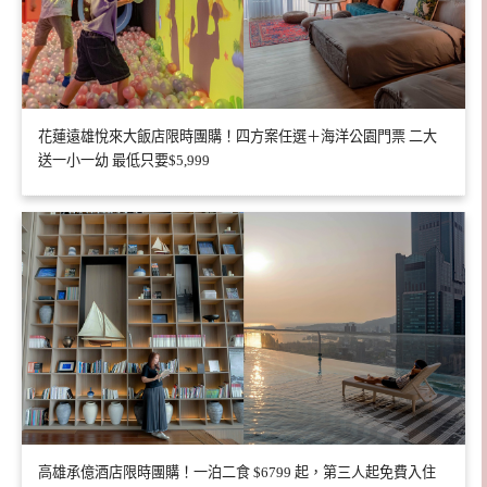
花蓮遠雄悅來大飯店限時團購！四方案任選＋海洋公園門票 二大
送一小一幼 最低只要$5,999
高雄承億酒店限時團購！一泊二食 $6799 起，第三人起免費入住