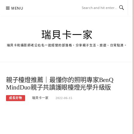
Skip
MENU
to
content
瑞貝卡一家
瑞貝卡和攝影師老公右名一起經營的部落格，分享親子生活、旅遊、日常點滴。
親子檯燈推薦｜最懂你的照明專家BenQ
MindDuo親子共讀護眼檯燈光學升級版
成長好物
瑞貝卡一家
2022-06-15