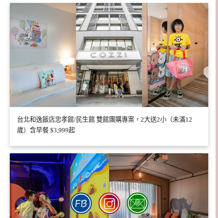
台北和逸飯店忠孝館/民生館 雙館團購專案，2大送2小（未滿12
歲）含早餐 $3,999起