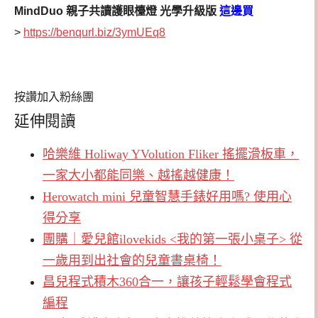
MindDuo 親子共讀護眼檯燈 光學升級版
這邊買
>
https://benqurl.biz/3ymUEq8
按讚加入粉絲團
延伸閱讀
哈樂維 Holiway YVolution Fliker 搖擺滑板車，
一家大小都能同樂、越搖越健康！
Herowatch mini 兒童智慧手錶好用嗎? 使用心
得分享
團購｜愛兒館ilovekids <我的第一張小桌子> 從
一歲用到出社會的兒童書桌椅！
昌兒程式積木360合一，讓孩子輕鬆學會程式
編程