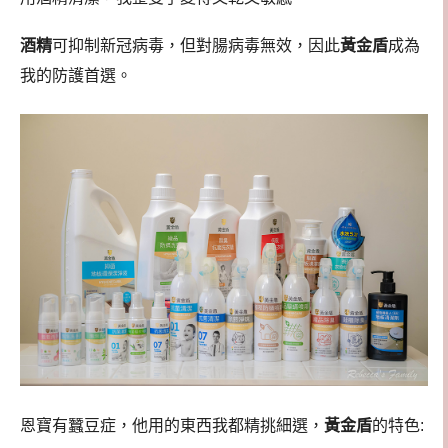
酒精
可抑制新冠病毒，但對腸病毒無效，因此
黃金盾
成為
我的防護首選。
恩寶有蠶豆症，他用的東西我都精挑細選，
黃金盾
的特色: