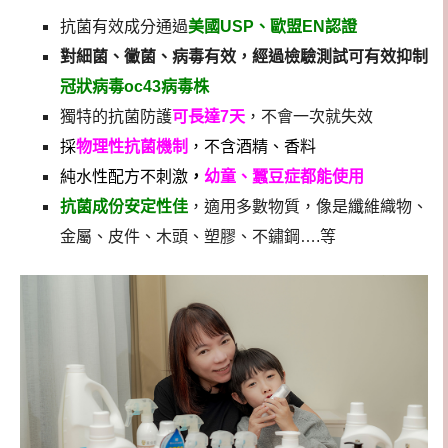
抗菌有效成分通過
美國USP、歐盟EN認證
對細菌、黴菌、病毒有效，經過檢驗測試可有效抑制
冠狀病毒oc43病毒株
獨特的抗菌防護
可長達7天
，不會一次就失效
採
物理性抗菌機制
，不含酒精、香料
純水性配方不刺激
，
幼童、蠶豆症都能使用
抗菌成份安定性佳
，適用多數物質，像是纖維織物、
金屬、皮件、木頭、塑膠、不鏽鋼….等