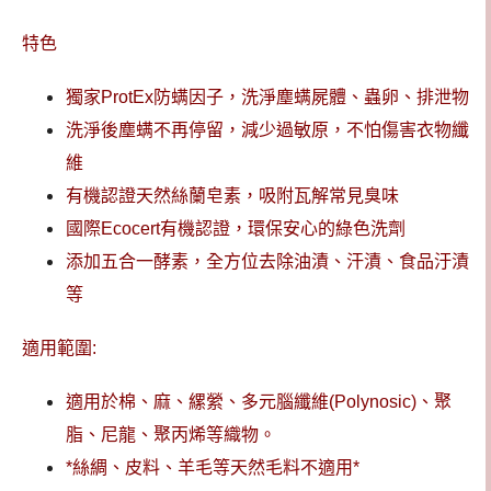
特色
獨家ProtEx防螨因子，洗淨塵螨屍體、蟲卵、排泄物
洗淨後塵螨不再停留，減少過敏原，不怕傷害衣物纖
維
有機認證天然絲蘭皂素，吸附瓦解常見臭味
國際Ecocert有機認證，環保安心的綠色洗劑
添加五合一酵素，全方位去除油漬、汗漬、食品汙漬
等
適用範圍:
適用於棉、麻、縲縈、多元腦纖維(Polynosic)、聚
脂、尼龍、聚丙烯等織物。
*絲綢、皮料、羊毛等天然毛料不適用*