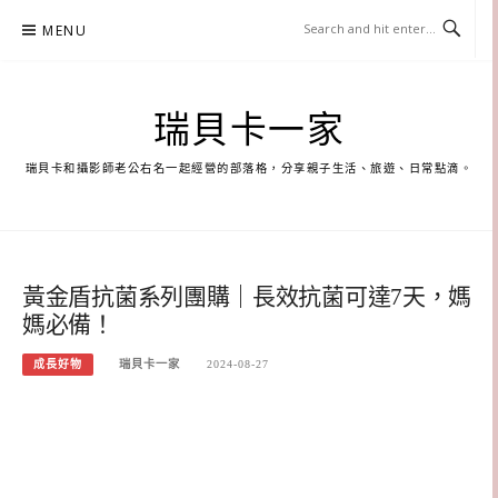
Skip
MENU
to
content
瑞貝卡一家
瑞貝卡和攝影師老公右名一起經營的部落格，分享親子生活、旅遊、日常點滴。
黃金盾抗菌系列團購｜長效抗菌可達7天，媽
媽必備！
成長好物
瑞貝卡一家
2024-08-27