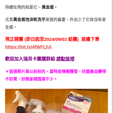
持續在用的就是它 ~
黃金盾，
尤其
黃金盾泡沫乾洗手
是我的最愛，外出少了它就沒有安
全感。
現正開團 (即日起至2024/09/03 結團) 這邊下單
https://bit.ly/4fWFLhX
歡迎加入瑞貝卡團購群組
請點這裡
▼
這張照片是以前拍的，當時疫情剛爆發，抗菌產品變得
不好買，好險家裡囤貨不少。