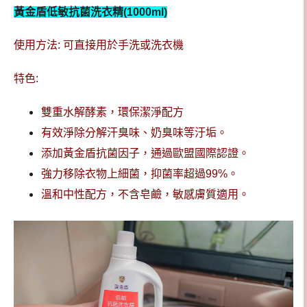
黃金盾低敏抗菌洗衣精(1000ml)
使用方法: 可直接用於手洗或洗衣機
特色:
雙重水解酵素，環保潔淨配方
有效淨除分解汗臭味、奶臭味等汙垢。
添加黃金盾抗菌因子，通過歐盟國際認證。
強力移除衣物上細菌，抑菌率超過99%。
溫和中性配方，不含皂鹼，敏感膚質適用。