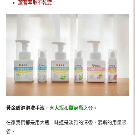
蘆薈萃取不乾澀
黃金盾泡泡洗手液
，有
大瓶
和
隨身瓶
之分。
在家我們都是用大瓶，味道是淡雅的清香，慕斯的用量很
省，