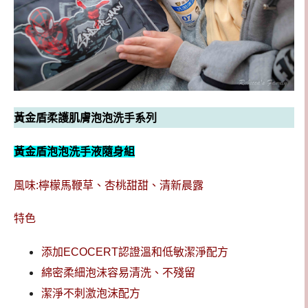
黃金盾柔護肌膚泡泡洗手系列
黃金盾泡泡洗手液隨身組
風味:檸檬馬鞭草、杏桃甜甜、清新晨露
特色
添加ECOCERT認證溫和低敏潔淨配方
綿密柔細泡沫容易清洗、不殘留
潔淨不刺激泡沫配方