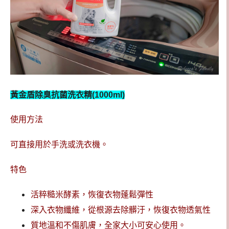
黃金盾除臭抗菌洗衣精(1000ml)
使用方法
可直接用於手洗或洗衣機。
特色
活粹糙米酵素，恢復衣物蓬鬆彈性
深入衣物纖維，從根源去除髒汙，恢復衣物透氣性
質地溫和不傷肌膚，全家大小可安心使用。