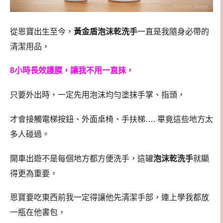
從恩寶出生至今，
黃金盾泡沫乾洗手
一直是我隨身必帶的
清潔用品，
8小時長效護膜，讓我不用一直抹，
只要外出時，一定先用泡沫均勻塗抹手掌、指頭，
才會接觸電梯按鈕、外面桌椅、手扶梯…. 畢竟這些地方太
多人碰過。
開車出遊不是每個地方都方便洗手，這罐
泡沫乾洗手
就顯
得更為重要，
恩寶要吃東西前我一定得讓他先清潔手部，連上學我都放
一瓶在他書包，