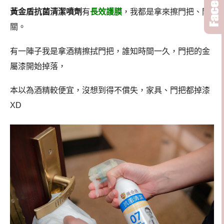
黃金盾抗菌清潔噴劑
有
長效護膜
，我都是拿來擦門把、開
關。
有一陣子我是拿酒精擦拭門把，誰知時間一久，門把的金
屬漆開始掉落，
本以為酒精較便宜，沒想到得不償失，家具、門把都掉漆
XD