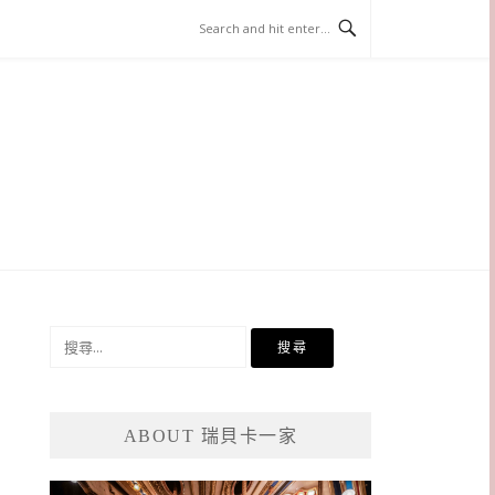
搜
尋
關
鍵
ABOUT 瑞貝卡一家
字: