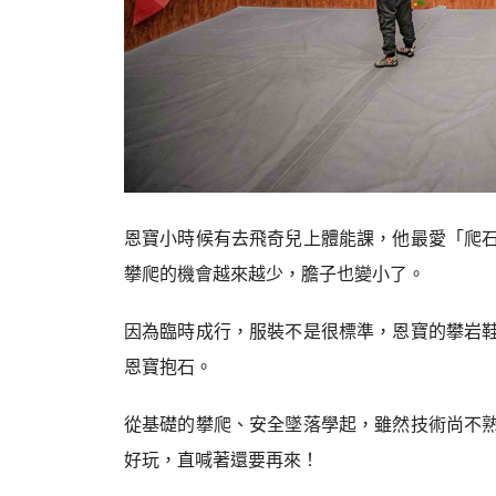
恩寶小時候有去飛奇兒上體能課，他最愛「爬
攀爬的機會越來越少，膽子也變小了。
因為臨時成行，服裝不是很標準，恩寶的攀岩
恩寶抱石。
從基礎的攀爬、安全墜落學起，雖然技術尚不
好玩，直喊著還要再來！