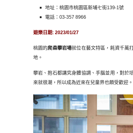
地址：桃園市桃園區新埔七街139-1號
電話：03-357 8966
遊樂日期: 2023/01/27
桃園的
爬森攀岩場
就位在藝文特區，耗資千萬
地。
攀岩、抱石都講究身體協調、手腦並用，對於
來就很潮，所以成為近來在兒童界也頗受歡迎。