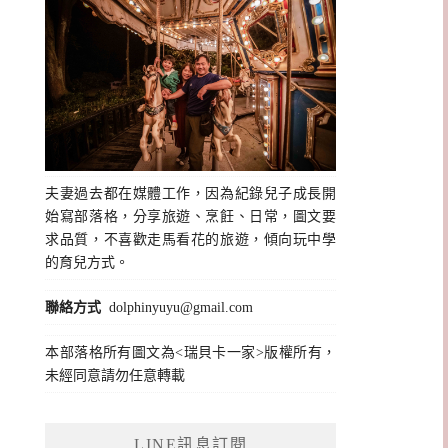
夫妻過去都在媒體工作，因為紀錄兒子成長開
始寫部落格，分享旅遊、烹飪、日常，圖文要
求品質，不喜歡走馬看花的旅遊，傾向玩中學
的育兒方式。
聯絡方式
dolphinyuyu@gmail.com
本部落格所有圖文為<瑞貝卡一家>版權所有，
未經同意請勿任意轉載
LINE訊息訂閱