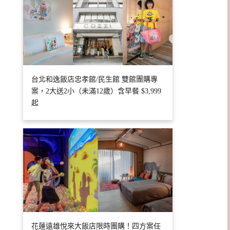
台北和逸飯店忠孝館/民生館 雙館團購專
案，2大送2小（未滿12歲）含早餐 $3,999
起
花蓮遠雄悅來大飯店限時團購！四方案任