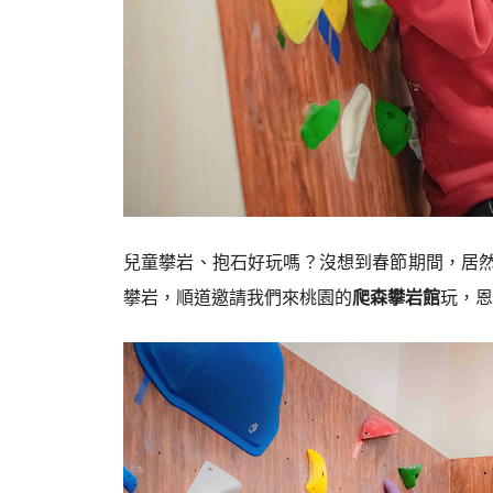
兒童攀岩、抱石好玩嗎？沒想到春節期間，居
攀岩，順道邀請我們來桃園的
爬森攀岩館
玩，恩