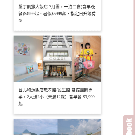
墾丁凱撒大飯店 7月團，一泊二食(含早晚
餐)$4999起、暑假$5999起，指定日升等房
型
台北和逸飯店忠孝館/民生館 雙館團購專
案，2大送2小（未滿12歲）含早餐 $3,999
起