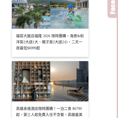
福容大飯店福隆 2026 限時團購，海景&和
洋房2大送1大、親子房2大送2小，二天一
夜最低$6999起
高雄承億酒店限時團購！一泊二食 $6799
起，第三人起免費入住不含餐，高雄最美