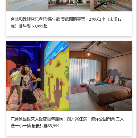
台北和逸飯店忠孝館/民生館 雙館團購專案，2大送2小（未滿12
歲）含早餐 $3,999起
花蓮遠雄悅來大飯店限時團購！四方案任選＋海洋公園門票 二大
送一小一幼 最低只要$5,999