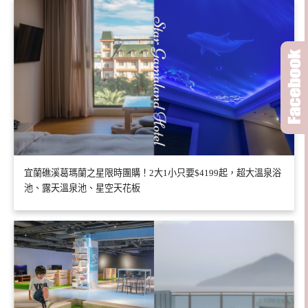
宜蘭礁溪葛瑪蘭之星限時團購！2大1小只要$4199起，超大溫泉浴
池、露天溫泉池、星空天花板