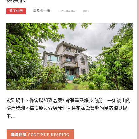
親子住宿
瑞貝卡一家
2021-05-05
0
說到蝸牛，你會聯想到甚麼? 背著重殼緩步向前，一如後山的
慢活步調。這次朋友介紹我們入住花蓮壽豐鄉的民宿聽見蝸
牛…
CONTINUE READING