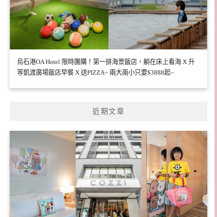
烏石港OA Hotel 限時團購！第一排海景飯店，躺在床上看海 X 升
等凱渡廣場飯店早餐 X 送PIZZA~ 兩大兩小只要$3888起~
近期文章