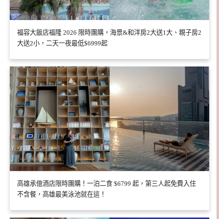
福容大飯店福隆 2026 限時團購，海景&和洋房2大送1大、親子房2
大送2小，二天一夜最低$6999起
高雄承億酒店限時團購！一泊二食 $6799 起，第三人起免費入住
不含餐，高雄最美泳池就在這！