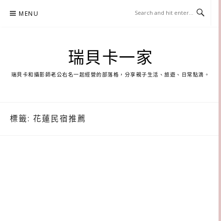
Skip
MENU
to
content
瑞貝卡一家
瑞貝卡和攝影師老公右名一起經營的部落格，分享親子生活、旅遊、日常點滴。
標籤:
花蓮民宿推薦