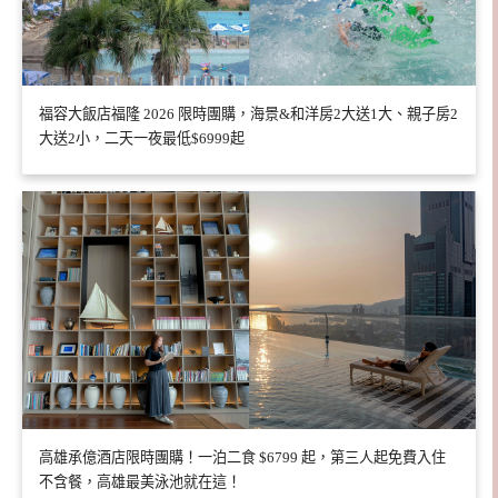
福容大飯店福隆 2026 限時團購，海景&和洋房2大送1大、親子房2
大送2小，二天一夜最低$6999起
高雄承億酒店限時團購！一泊二食 $6799 起，第三人起免費入住
不含餐，高雄最美泳池就在這！