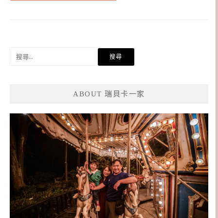
搜
尋
關
鍵
ABOUT 瑞貝卡一家
字: