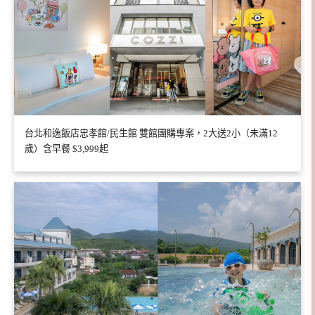
台北和逸飯店忠孝館/民生館 雙館團購專案，2大送2小（未滿12
歲）含早餐 $3,999起