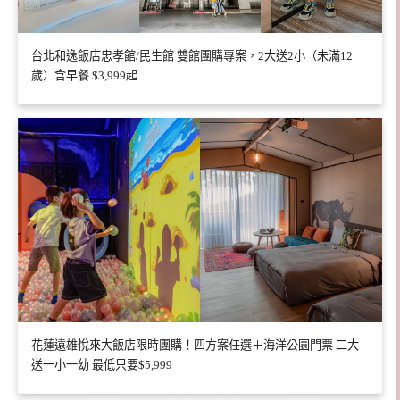
台北和逸飯店忠孝館/民生館 雙館團購專案，2大送2小（未滿12
歲）含早餐 $3,999起
花蓮遠雄悅來大飯店限時團購！四方案任選＋海洋公園門票 二大
送一小一幼 最低只要$5,999