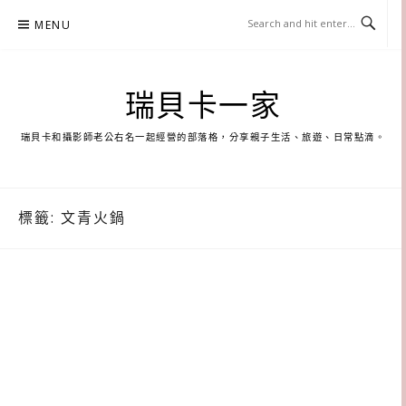
Skip
MENU
to
content
瑞貝卡一家
瑞貝卡和攝影師老公右名一起經營的部落格，分享親子生活、旅遊、日常點滴。
標籤:
文青火鍋