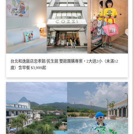
台北和逸飯店忠孝館/民生館 雙館團購專案，2大送2小（未滿12
歲）含早餐 $3,999起