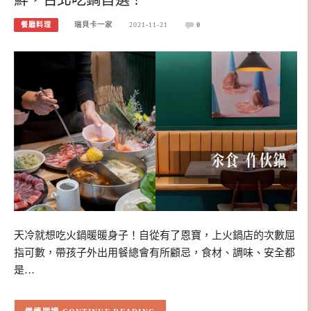
餐廳料理
瑞貝卡一家
2021-11-21
0
天冷就想吃火鍋暖暖身子！自從有了恩寶，上火鍋店的次數屈
指可數，帶孩子外出用餐總會有所顧忌，食材、調味、安全都
是…