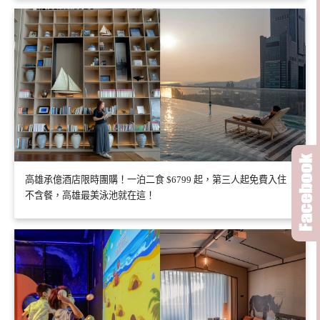
高雄承億酒店限時團購！一泊二食 $6799 起，第三人起免費入住
不含餐，高雄最美泳池就在這！