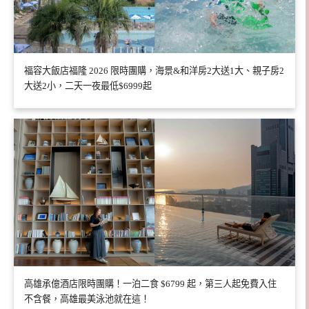
福容大飯店福隆 2026 限時團購，海景&和洋房2大送1大、親子房2
大送2小，二天一夜最低$6999起
高雄承億酒店限時團購！一泊二食 $6799 起，第三人起免費入住
不含餐，高雄最美泳池就在這！