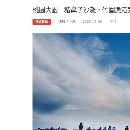
桃園大園｜豬鼻子沙灘，竹圍漁港
瑞貝卡一家
2020-05-06
0
桃園景點