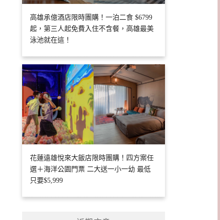
高雄承億酒店限時團購！一泊二食 $6799
起，第三人起免費入住不含餐，高雄最美
泳池就在這！
花蓮遠雄悅來大飯店限時團購！四方案任
選＋海洋公園門票 二大送一小一幼 最低
只要$5,999