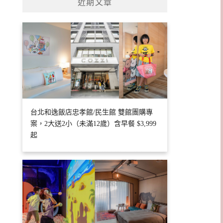
近期文章
台北和逸飯店忠孝館/民生館 雙館團購專
案，2大送2小（未滿12歲）含早餐 $3,999
起