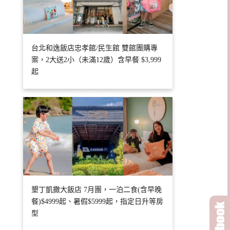
台北和逸飯店忠孝館/民生館 雙館團購專
案，2大送2小（未滿12歲）含早餐 $3,999
起
墾丁凱撒大飯店 7月團，一泊二食(含早晚
餐)$4999起、暑假$5999起，指定日升等房
型