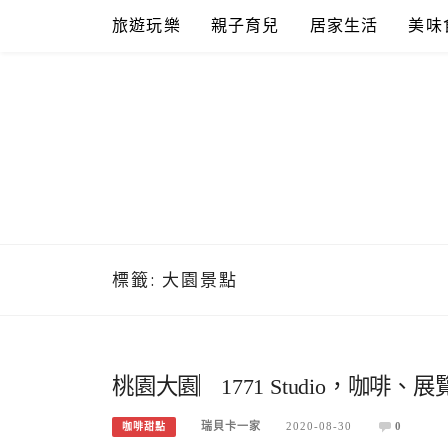
Skip
旅遊玩樂
親子育兒
居家生活
美味
to
content
標籤:
大園景點
桃園大園︳1771 Studio，咖
瑞貝卡一家
2020-08-30
0
咖啡甜點