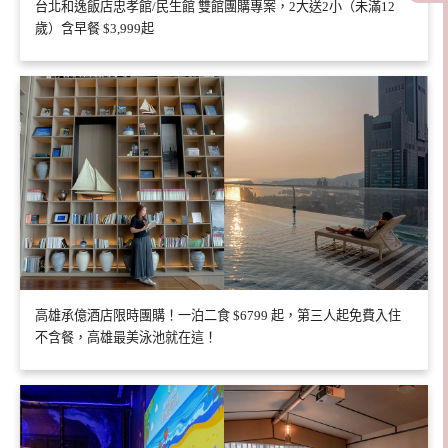
台北和逸飯店忠孝館/民生館 雙館團購專案，2大送2小（未滿12
歲）含早餐 $3,999起
高雄承億酒店限時團購！一泊二食 $6799 起，第三人起免費入住
不含餐，高雄最美泳池就在這！