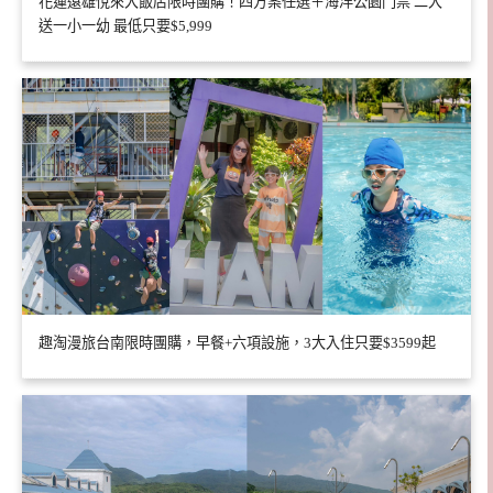
花蓮遠雄悅來大飯店限時團購！四方案任選＋海洋公園門票 二大
送一小一幼 最低只要$5,999
趣淘漫旅台南限時團購，早餐+六項設施，3大入住只要$3599起