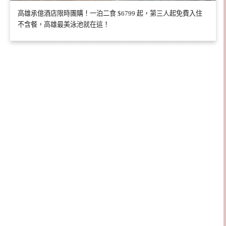
高雄承億酒店限時團購！一泊二食 $6799 起，第三人起免費入住
不含餐，高雄最美泳池就在這！