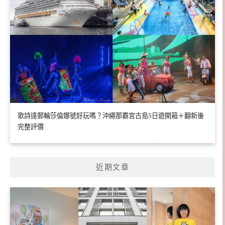
歌詩達郵輪莎倫娜號好玩嗎？沖繩那霸宮古島5日遊開箱＋翻新後
完整評價
近期文章