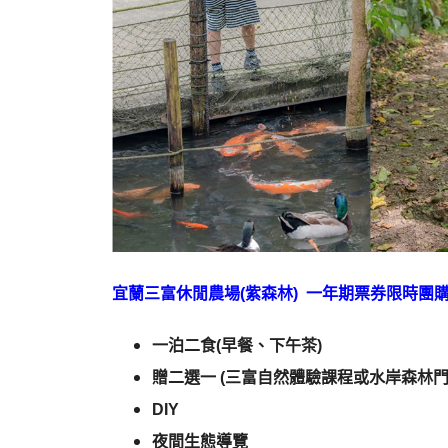
宜蘭三富休閒農場(紫森林) 一年期票券限時團購
一泊二食(早餐、下午茶)
贈二選一 (三富自然體驗課程或水岸森林門
DIY​
夜間生態導覽