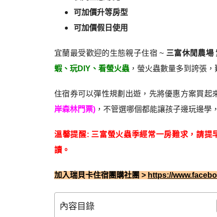
可加價升等房型
可加價假日使用
宜蘭最受歡迎的生態親子住宿 ~
三富休閒農場
蝦、玩DIY、看螢火蟲
，螢火蟲數量多到誇張，
住宿券可以彈性規劃出遊，先將優惠方案買起
岸森林門票)
，不管選哪個都能讓孩子邊玩邊學
溫馨提醒: 三富螢火蟲季經常一房難求，請
讀。
加入瑞貝卡住宿團購社團 >
https://www.face
內容目錄