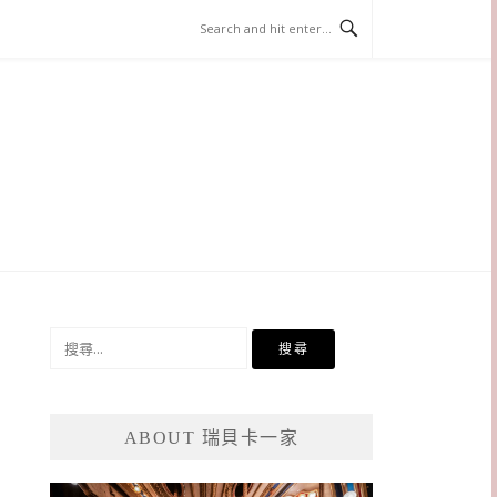
搜
尋
關
鍵
ABOUT 瑞貝卡一家
字: