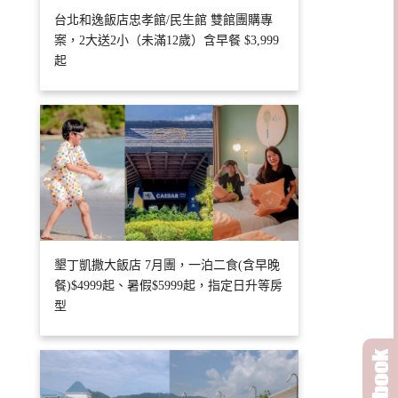
台北和逸飯店忠孝館/民生館 雙館團購專
案，2大送2小（未滿12歲）含早餐 $3,999
起
墾丁凱撒大飯店 7月團，一泊二食(含早晚
餐)$4999起、暑假$5999起，指定日升等房
型