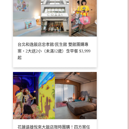
台北和逸飯店忠孝館/民生館 雙館團購專
案，2大送2小（未滿12歲）含早餐 $3,999
起
花蓮遠雄悅來大飯店限時團購！四方案任