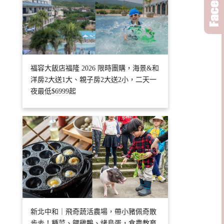
福容大飯店福隆 2026 限時團購，海景&和
洋房2大送1大、親子房2大送2小，二天一
夜最低$6999起
新北中和｜飛奇蔬活農場，帶小豬佩奇散
步去！種菜、餵雞鴨、烤鳥蛋，食農教育