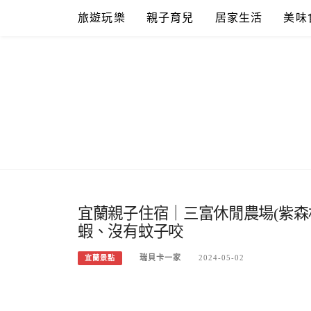
Skip
旅遊玩樂
親子育兒
居家生活
美味
to
content
宜蘭親子住宿｜三富休閒農場(紫森
蝦、沒有蚊子咬
瑞貝卡一家
2024-05-02
宜蘭景點