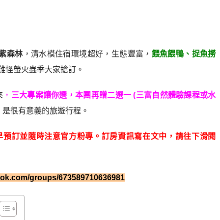
 紫森林
，清水模住宿環境超好，生態豐富，
餵魚餵鴨、捉魚撈
難怪螢火蟲季大家搶訂。
來
，
三大專案讓你選，本團再贈二選一 (三富自然體驗課程或水
，是很有意義的旅遊行程。
提早預訂並隨時注意官方粉專。訂房資訊寫在文中，請往下滑閱
book.com/groups/673589710636981