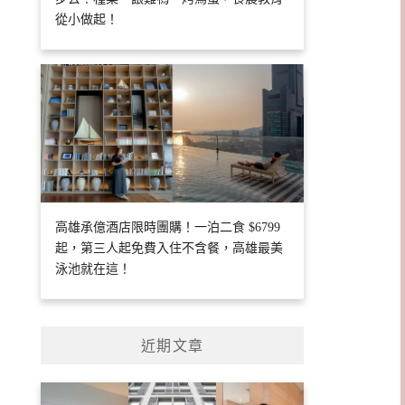
從小做起！
高雄承億酒店限時團購！一泊二食 $6799
起，第三人起免費入住不含餐，高雄最美
泳池就在這！
近期文章