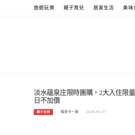
Skip
旅遊玩樂
親子育兒
居家生活
美味
to
content
淡水蘊泉庄限時團購，2大入住限量
日不加價
瑞貝卡一家
2026-05-27
親子住宿