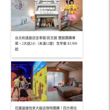
台北和逸飯店忠孝館/民生館 雙館團購專
案，2大送2小（未滿12歲）含早餐 $3,999
起
花蓮遠雄悅來大飯店限時團購！四方案任