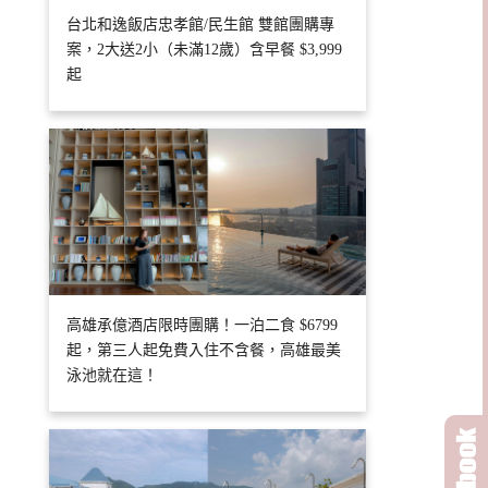
台北和逸飯店忠孝館/民生館 雙館團購專
案，2大送2小（未滿12歲）含早餐 $3,999
起
高雄承億酒店限時團購！一泊二食 $6799
起，第三人起免費入住不含餐，高雄最美
泳池就在這！