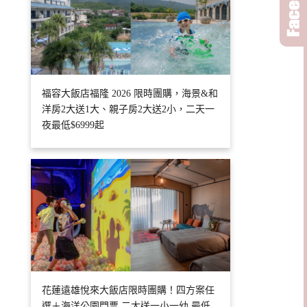
福容大飯店福隆 2026 限時團購，海景&和
洋房2大送1大、親子房2大送2小，二天一
夜最低$6999起
花蓮遠雄悅來大飯店限時團購！四方案任
選＋海洋公園門票 二大送一小一幼 最低