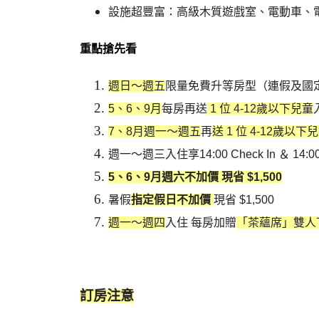
設施超豐富：高級木質遊戲室、電動車、電
重點搶先看
週日～週五
限量免費升等房型（連假及國
5、6、9月
每房再送
1 位 4-12歲以下兒童
7、8月週一～週五
再
送 1 位 4-12歲以下
週一～週三入住享14:00 Check In ＆ 14
5、6、9月週六不加價 現省 $1,500
暑假
指定假日不加價
現省 $1,500
週一～週四
入住 每房加贈
「茶蘊席」雙人
訂房注意