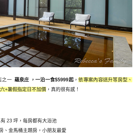
店之一
蘊泉庄 ，
一泊一食$5999起
，
依專案內容送升等房型、
六+暑假指定日不加價
，真的很有感！
有 23 坪，每房都有大浴池
題房、金馬桶主題房，小朋友最愛