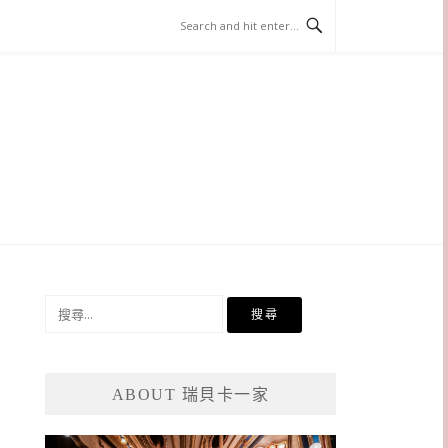
搜
尋
關
鍵
ABOUT 瑞貝卡一家
字: