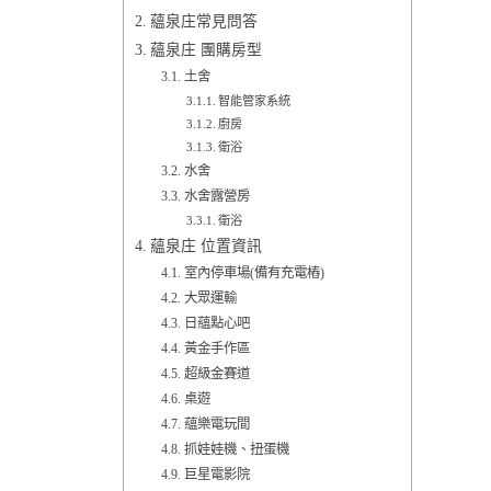
蘊泉庄常見問答
蘊泉庄 團購房型
土舍
智能管家系統
廚房
衛浴
水舍
水舍露營房
衛浴
蘊泉庄 位置資訊
室內停車場(備有充電樁)
大眾運輸
日蘊點心吧
黃金手作區
超級金賽道
桌遊
蘊樂電玩間
抓娃娃機、扭蛋機
巨星電影院