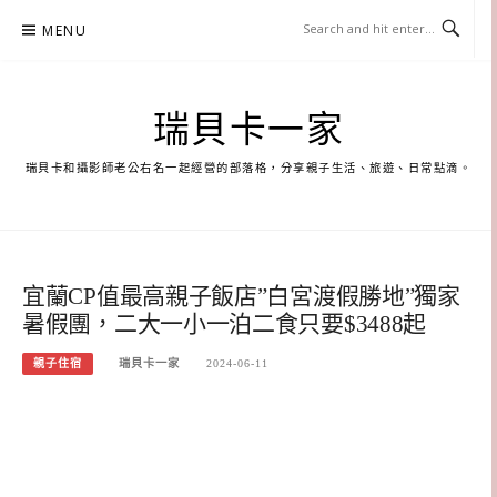
Skip
MENU
to
content
瑞貝卡一家
瑞貝卡和攝影師老公右名一起經營的部落格，分享親子生活、旅遊、日常點滴。
宜蘭CP值最高親子飯店”白宮渡假勝地”獨家
暑假團，二大一小一泊二食只要$3488起
親子住宿
瑞貝卡一家
2024-06-11