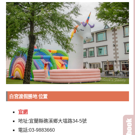
白宮渡假勝地 位置
官網
地址:宜蘭縣礁溪鄉大塭路34-5號
電話:03-9883660