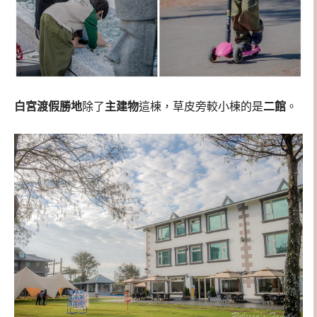
白宮渡假勝地
除了
主建物
這棟，草皮旁較小棟的是
二館
。