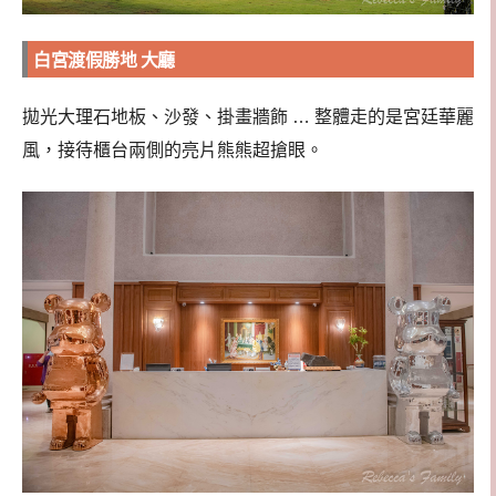
白宮渡假勝地 大廳
拋光大理石地板、沙發、掛畫牆飾 … 整體走的是宮廷華麗
風，接待櫃台兩側的亮片熊熊超搶眼。