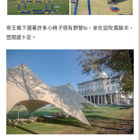
帝王帳下擺著許多小椅子很有野營fu，坐在這吹風聊天，
悠閒感十足。