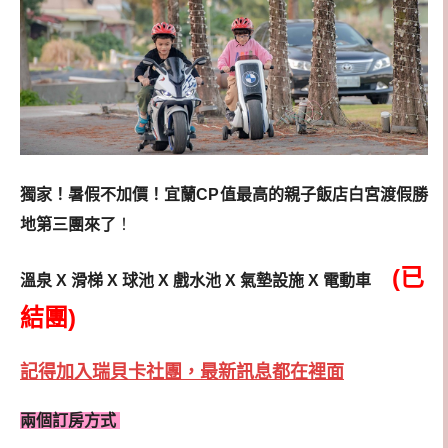
獨家！暑假不加價！宜蘭CP值最高的親子飯店白宮渡假勝
地第三團來了
！
(已
溫泉 X 滑梯 X 球池 X 戲水池 X 氣墊設施 X 電動車
結團
)
記得加入瑞貝卡社團，最新訊息都在裡面
兩個訂房方式