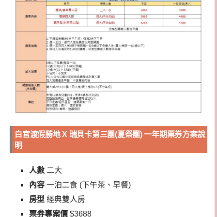
白宮渡假勝地 X 瑞貝卡第三團(夏祭團) 一年期票券方案說
明
人數
二大
內容
一泊二食 (下午茶、早餐)
房型
經典雙人房
票券專案價
$3688