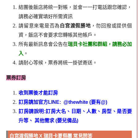
結團後飯店將統一對帳，並會一一打電話跟您確認，
請務必確實填好所需資訊
請留意來電是否為
白宮渡假勝地
，勿回撥或提供個
資，飯店不會要求您轉帳其他帳戶。
所有最新訊息會公告在
瑞貝卡社團和群組，請務必加
入
。
請耐心等候，票券將統一掛號寄送。
票券訂房
收到票後才能訂房
訂房請加官方LINE: @thewhite (要有@)
訂房請說明:訂房大名、日期、人數、房型、是否要
升等、 其他需求 (嬰兒備品)
白宮渡假勝地 X 瑞貝卡夏祭團 常見問答