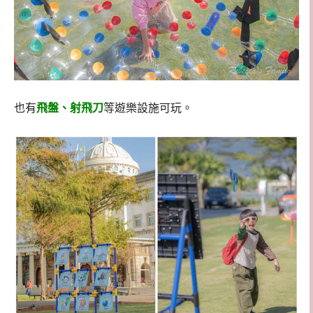
也有
飛盤、射飛刀
等遊樂設施可玩。