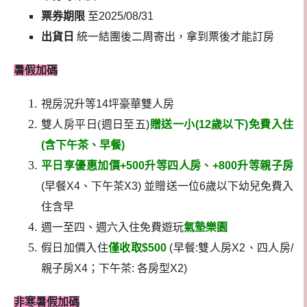
票券期限
至2025/08/31
出貨日
統一結團後二周寄出，拿到票後才能訂房
暑假加碼
視房況升等14坪豪華雙人房
雙人房平日(週日至五)
贈送一小(12歲以下)免費入住
(含下午茶、早餐)
平日享優惠加價+500升等四人房、+800升等親子房
(早餐X4、下午茶X3) 並贈送一位6歲以下幼兒免費入
住含早
週一至四、週六入住免費遊玩
氣墊樂園
假日加價入住
僅收取$500
(早餐:雙人房X2、四人房/
親子房X4；下午茶: 各房型X2)
非寒暑假加碼