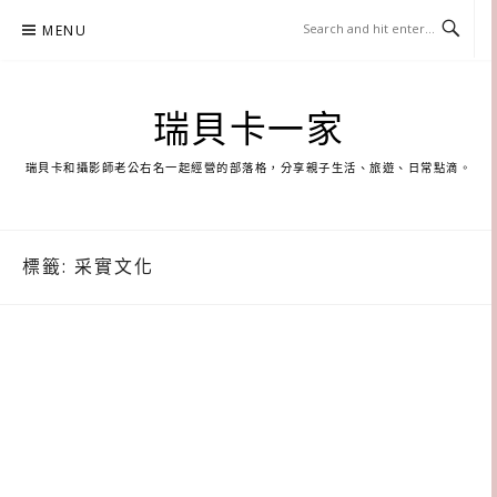
Skip
MENU
to
content
瑞貝卡一家
瑞貝卡和攝影師老公右名一起經營的部落格，分享親子生活、旅遊、日常點滴。
標籤:
采實文化