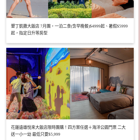
墾丁凱撒大飯店 7月團，一泊二食(含早晚餐)$4999起、暑假$5999
起，指定日升等房型
花蓮遠雄悅來大飯店限時團購！四方案任選＋海洋公園門票 二大
送一小一幼 最低只要$5,999