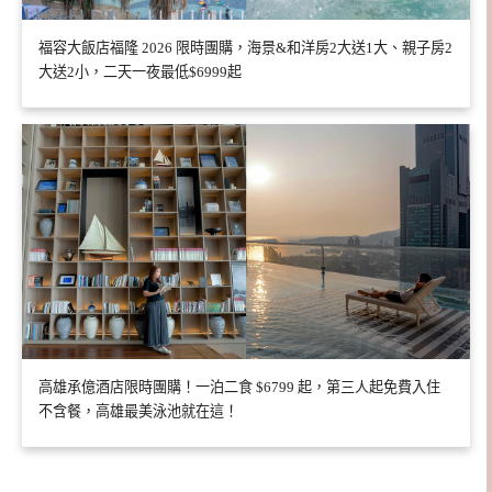
福容大飯店福隆 2026 限時團購，海景&和洋房2大送1大、親子房2
大送2小，二天一夜最低$6999起
高雄承億酒店限時團購！一泊二食 $6799 起，第三人起免費入住
不含餐，高雄最美泳池就在這！