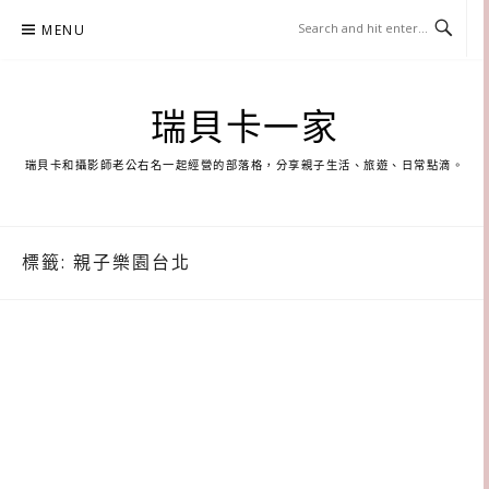
Skip
MENU
to
content
瑞貝卡一家
瑞貝卡和攝影師老公右名一起經營的部落格，分享親子生活、旅遊、日常點滴。
標籤:
親子樂園台北