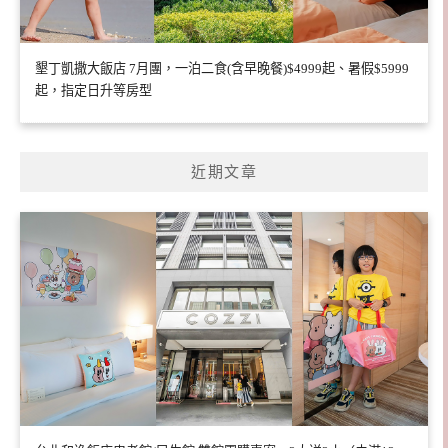
墾丁凱撒大飯店 7月團，一泊二食(含早晚餐)$4999起、暑假$5999
起，指定日升等房型
近期文章