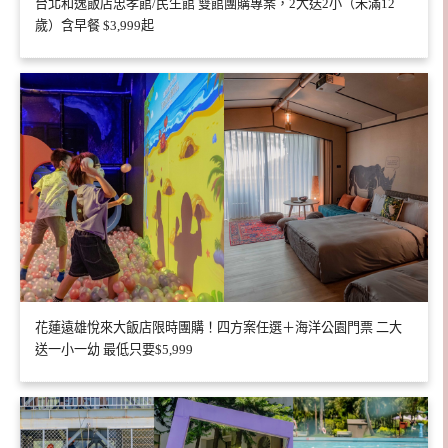
台北和逸飯店忠孝館/民生館 雙館團購專案，2大送2小（未滿12
歲）含早餐 $3,999起
花蓮遠雄悅來大飯店限時團購！四方案任選＋海洋公園門票 二大
送一小一幼 最低只要$5,999