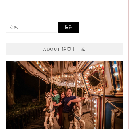
搜
尋
關
鍵
ABOUT 瑞貝卡一家
字: