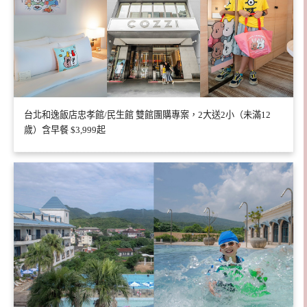
台北和逸飯店忠孝館/民生館 雙館團購專案，2大送2小（未滿12
歲）含早餐 $3,999起