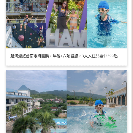
趣淘漫旅台南限時團購，早餐+六項設施，3大入住只要$3599起