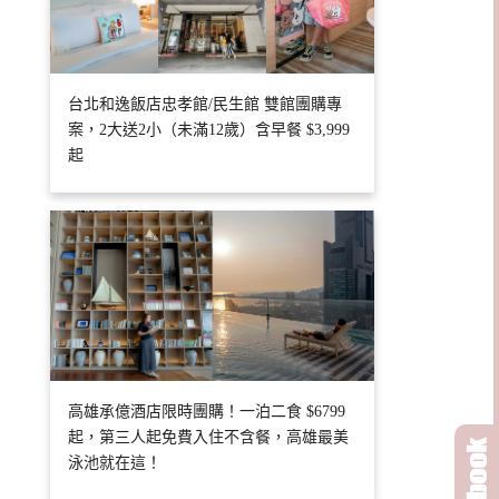
台北和逸飯店忠孝館/民生館 雙館團購專
案，2大送2小（未滿12歲）含早餐 $3,999
起
高雄承億酒店限時團購！一泊二食 $6799
起，第三人起免費入住不含餐，高雄最美
泳池就在這！