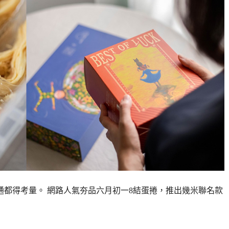
通都得考量。 網路人氣夯品六月初一8結蛋捲，推出幾米聯名款