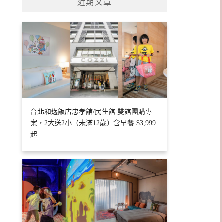
近期文章
台北和逸飯店忠孝館/民生館 雙館團購專
案，2大送2小（未滿12歲）含早餐 $3,999
起