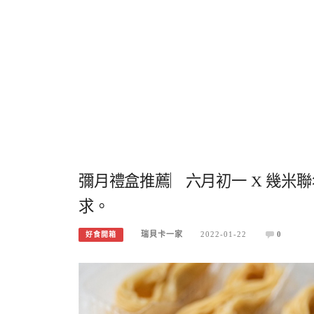
彌月禮盒推薦︳六月初一 X 幾米
求。
瑞貝卡一家
2022-01-22
0
好食開箱