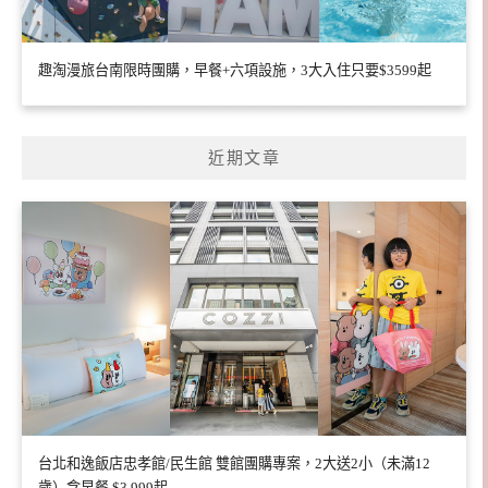
趣淘漫旅台南限時團購，早餐+六項設施，3大入住只要$3599起
近期文章
台北和逸飯店忠孝館/民生館 雙館團購專案，2大送2小（未滿12
歲）含早餐 $3,999起