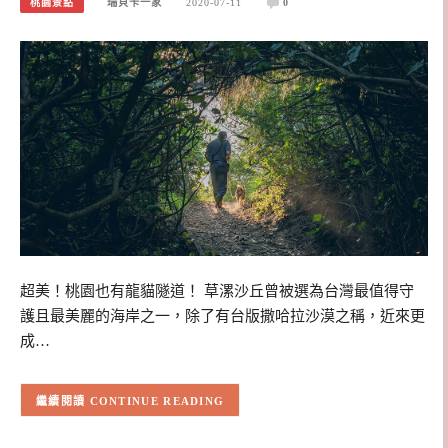
桃園景點
瑞貝卡一家
2020-07-11
0
超美！桃園也有龍貓隧道！ 草漯沙丘曾被選為台灣最值得守
護且最美麗的海岸之一，除了有台版撒哈拉沙漠之稱，近來更
成…
CONTINUE READING