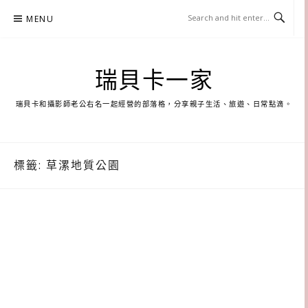
Skip
MENU
to
content
瑞貝卡一家
瑞貝卡和攝影師老公右名一起經營的部落格，分享親子生活、旅遊、日常點滴。
標籤:
草漯地質公園