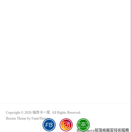
Copyright © 2026 瑞貝卡一家. All Rights Reserved.
Boston Theme by
FameThemes
Blogimove部落格搬家技術服務