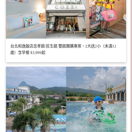
台北和逸飯店忠孝館/民生館 雙館團購專案，2大送2小（未滿12
歲）含早餐 $3,999起