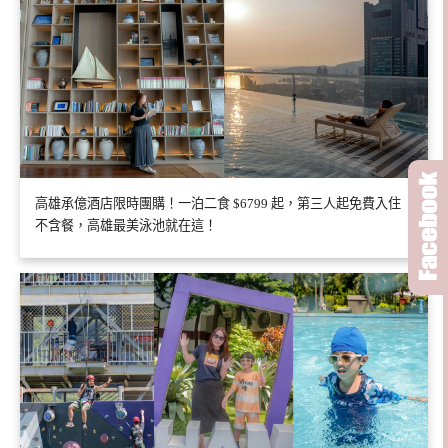
高雄承億酒店限時團購！一泊二食 $6799 起，第三人起免費入住
不含餐，高雄最美泳池就在這！