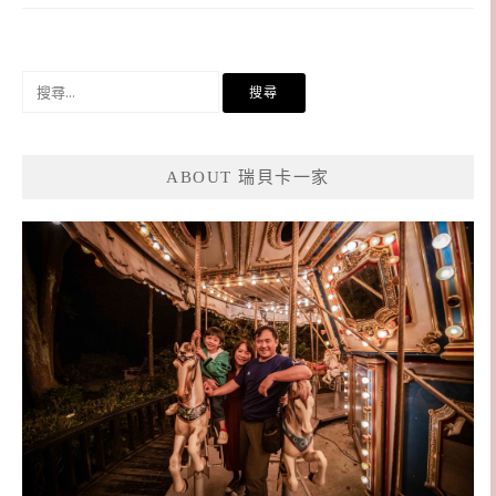
搜
尋
關
鍵
ABOUT 瑞貝卡一家
字: