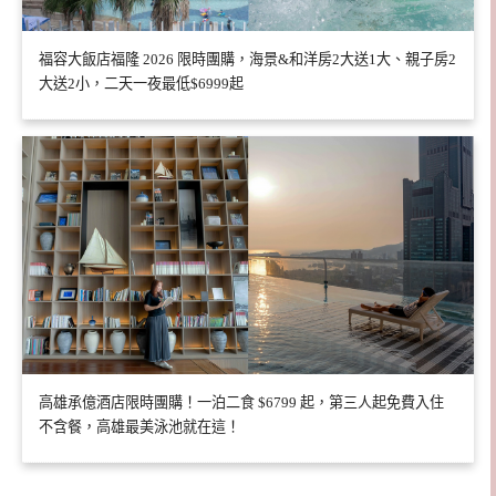
福容大飯店福隆 2026 限時團購，海景&和洋房2大送1大、親子房2
大送2小，二天一夜最低$6999起
高雄承億酒店限時團購！一泊二食 $6799 起，第三人起免費入住
不含餐，高雄最美泳池就在這！