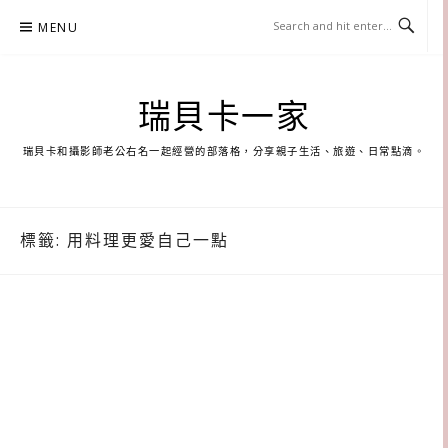
Skip
MENU
to
content
瑞貝卡一家
瑞貝卡和攝影師老公右名一起經營的部落格，分享親子生活、旅遊、日常點滴。
標籤:
用料理更愛自己一點