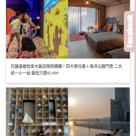
花蓮遠雄悅來大飯店限時團購！四方案任選＋海洋公園門票 二大
送一小一幼 最低只要$5,999