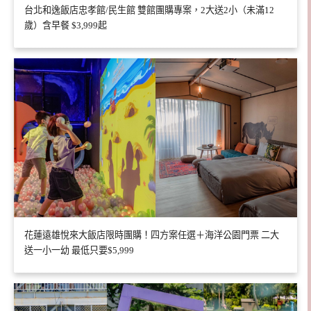
台北和逸飯店忠孝館/民生館 雙館團購專案，2大送2小（未滿12
歲）含早餐 $3,999起
花蓮遠雄悅來大飯店限時團購！四方案任選＋海洋公園門票 二大
送一小一幼 最低只要$5,999