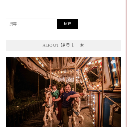
搜
尋
關
鍵
ABOUT 瑞貝卡一家
字: