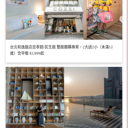
台北和逸飯店忠孝館/民生館 雙館團購專案，2大送2小（未滿12
歲）含早餐 $3,999起