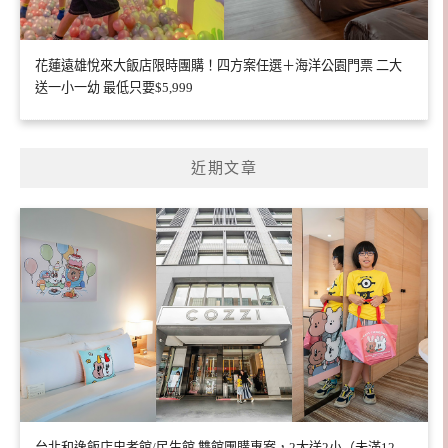
花蓮遠雄悅來大飯店限時團購！四方案任選＋海洋公園門票 二大
送一小一幼 最低只要$5,999
近期文章
台北和逸飯店忠孝館/民生館 雙館團購專案，2大送2小（未滿12