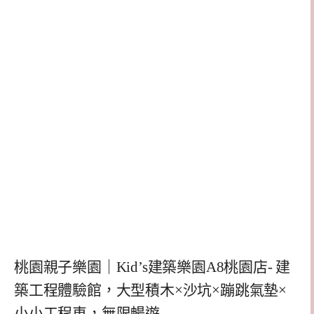
桃園親子樂園｜Kid’s建築樂園A8桃園店- 建
築工程體驗館，大型積木×沙坑×蹦跳氣墊×
小小工程車，無限暢遊