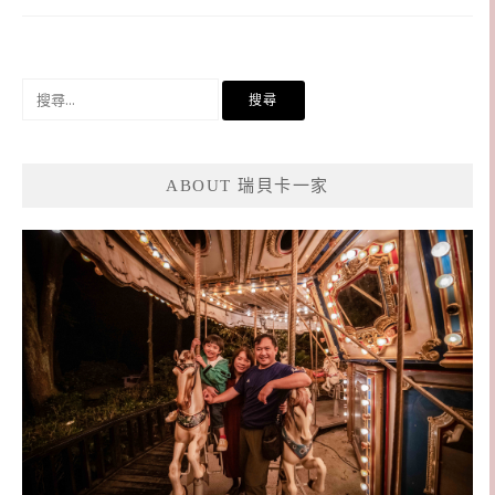
搜
尋
關
鍵
ABOUT 瑞貝卡一家
字: