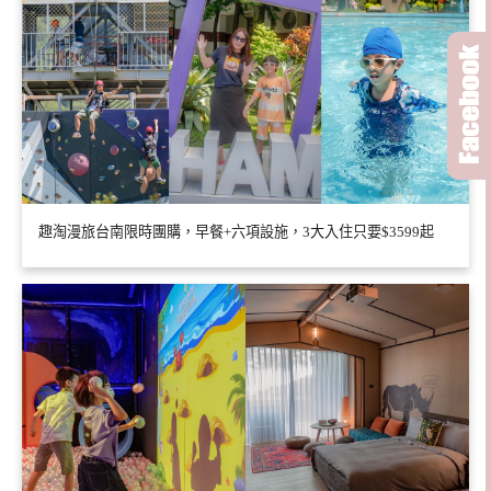
趣淘漫旅台南限時團購，早餐+六項設施，3大入住只要$3599起