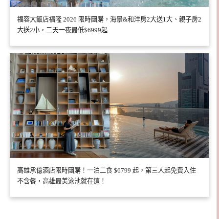
福容大飯店福隆 2026 限時團購，海景&和洋房2大送1大、親子房2
大送2小，二天一夜最低$6999起
高雄承億酒店限時團購！一泊二食 $6799 起，第三人起免費入住
不含餐，高雄最美泳池就在這！