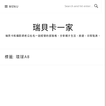
Skip
MENU
to
content
瑞貝卡一家
瑞貝卡和攝影師老公右名一起經營的部落格，分享親子生活、旅遊、日常點滴。
標籤:
環球A8