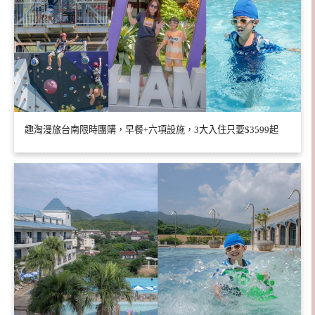
趣淘漫旅台南限時團購，早餐+六項設施，3大入住只要$3599起