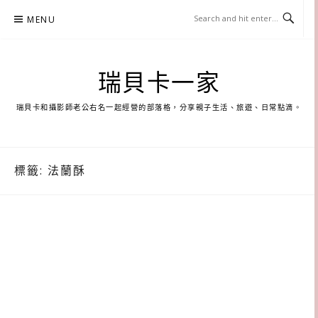
Skip
MENU
to
content
瑞貝卡一家
瑞貝卡和攝影師老公右名一起經營的部落格，分享親子生活、旅遊、日常點滴。
標籤:
法蘭酥