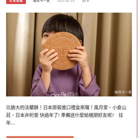
好食開箱
瑞貝卡一家
2021-01-19
0
比臉大的法蘭酥！日本原裝進口禮盒來囉！風月堂、小倉山
莊、日本井桁堂 快過年了! 準備送什麼給親朋好友呢? 往
年…