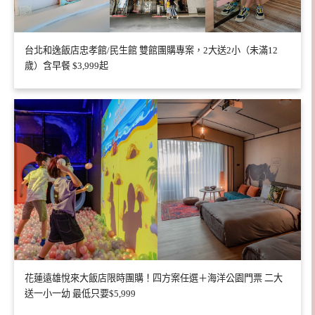
台北和逸飯店忠孝館/民生館 雙館團購專案，2大送2小（未滿12
歲）含早餐 $3,999起
花蓮遠雄悅來大飯店限時團購！四方案任選＋海洋公園門票 二大
送一小一幼 最低只要$5,999