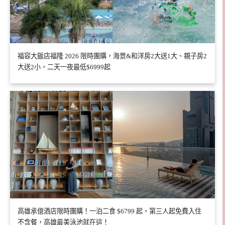
福容大飯店福隆 2026 限時團購，海景&和洋房2大送1大、親子房2
大送2小，二天一夜最低$6999起
高雄承億酒店限時團購！一泊二食 $6799 起，第三人起免費入住
不含餐，高雄最美泳池就在這！