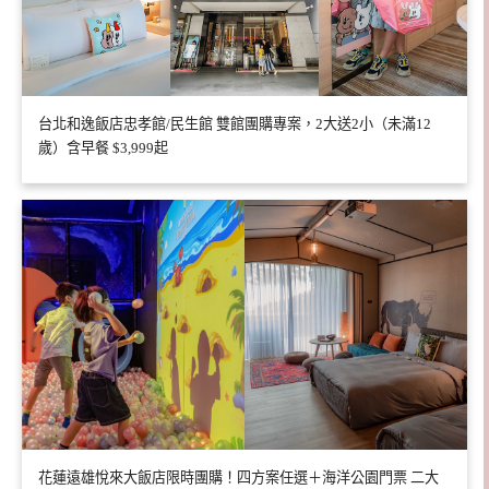
台北和逸飯店忠孝館/民生館 雙館團購專案，2大送2小（未滿12
歲）含早餐 $3,999起
花蓮遠雄悅來大飯店限時團購！四方案任選＋海洋公園門票 二大