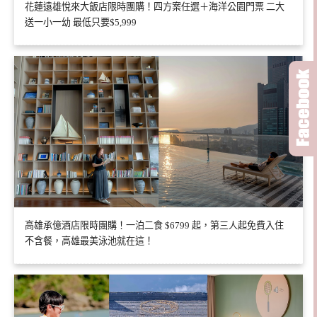
花蓮遠雄悅來大飯店限時團購！四方案任選＋海洋公園門票 二大
送一小一幼 最低只要$5,999
高雄承億酒店限時團購！一泊二食 $6799 起，第三人起免費入住
不含餐，高雄最美泳池就在這！