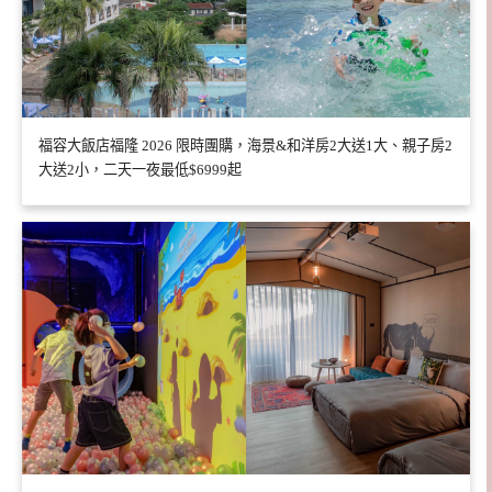
福容大飯店福隆 2026 限時團購，海景&和洋房2大送1大、親子房2
大送2小，二天一夜最低$6999起