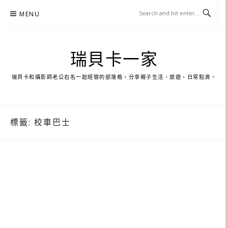
Skip
MENU
to
content
瑞貝卡一家
瑞貝卡和攝影師老公右名一起經營的部落格，分享親子生活、旅遊、日常點滴。
標籤:
校車巴士