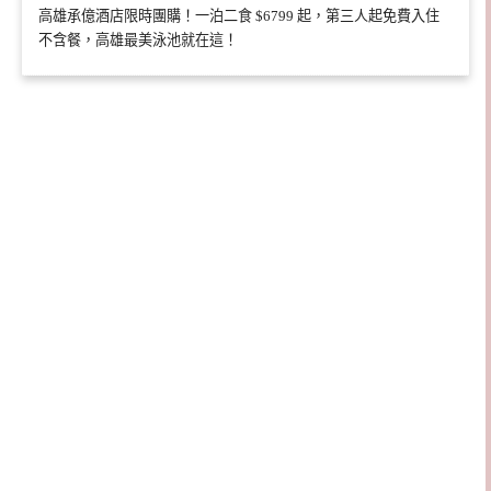
高雄承億酒店限時團購！一泊二食 $6799 起，第三人起免費入住
不含餐，高雄最美泳池就在這！