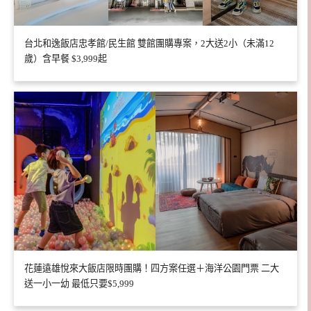
台北和逸飯店忠孝館/民生館 雙館團購專案，2大送2小（未滿12
歲）含早餐 $3,999起
花蓮遠雄悅來大飯店限時團購！四方案任選＋海洋公園門票 二大
送一小一幼 最低只要$5,999