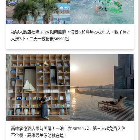
福容大飯店福隆 2026 限時團購，海景&和洋房2大送1大、親子房2
大送2小，二天一夜最低$6999起
高雄承億酒店限時團購！一泊二食 $6799 起，第三人起免費入住
不含餐，高雄最美泳池就在這！