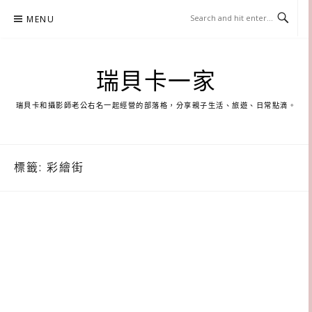
Skip
MENU
to
content
瑞貝卡一家
瑞貝卡和攝影師老公右名一起經營的部落格，分享親子生活、旅遊、日常點滴。
標籤:
彩繪街