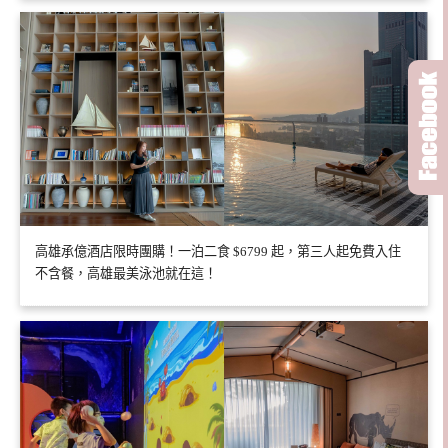
高雄承億酒店限時團購！一泊二食 $6799 起，第三人起免費入住
不含餐，高雄最美泳池就在這！