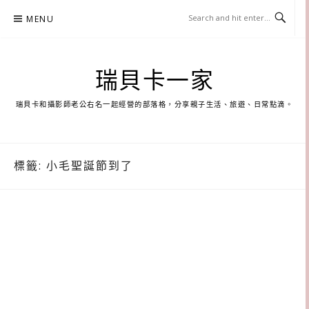
Skip
MENU
to
content
瑞貝卡一家
瑞貝卡和攝影師老公右名一起經營的部落格，分享親子生活、旅遊、日常點滴。
標籤:
小毛聖誕節到了