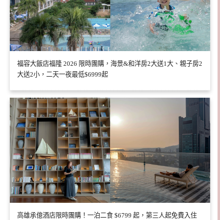
福容大飯店福隆 2026 限時團購，海景&和洋房2大送1大、親子房2
大送2小，二天一夜最低$6999起
高雄承億酒店限時團購！一泊二食 $6799 起，第三人起免費入住