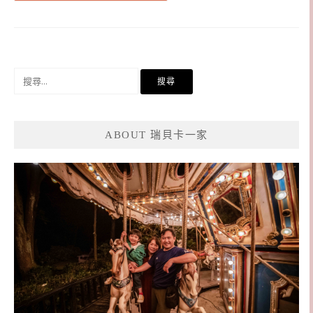
搜
尋
關
鍵
ABOUT 瑞貝卡一家
字: