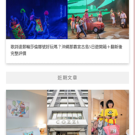
歌詩達郵輪莎倫娜號好玩嗎？沖繩那霸宮古島5日遊開箱＋翻新後
完整評價
近期文章