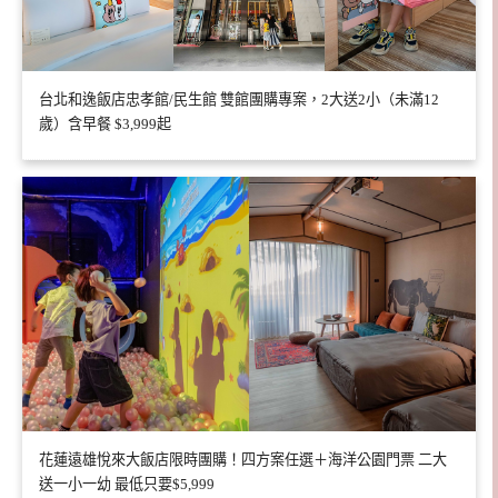
台北和逸飯店忠孝館/民生館 雙館團購專案，2大送2小（未滿12
歲）含早餐 $3,999起
花蓮遠雄悅來大飯店限時團購！四方案任選＋海洋公園門票 二大
送一小一幼 最低只要$5,999