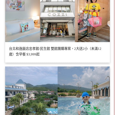
台北和逸飯店忠孝館/民生館 雙館團購專案，2大送2小（未滿12
歲）含早餐 $3,999起