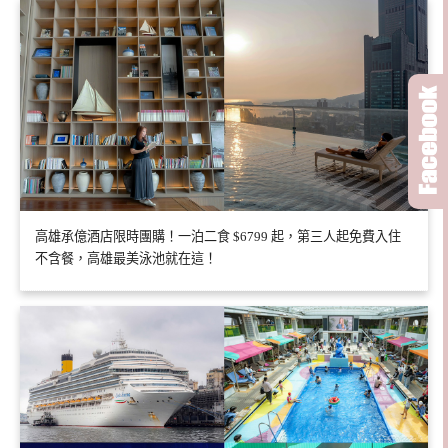
高雄承億酒店限時團購！一泊二食 $6799 起，第三人起免費入住
不含餐，高雄最美泳池就在這！