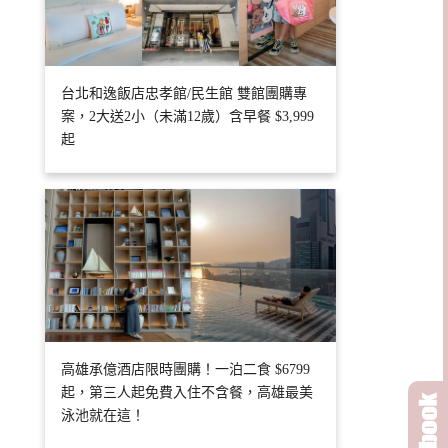
台北和逸飯店忠孝館/民生館 雙館團購專
案，2大送2小（未滿12歲）含早餐 $3,999
起
高雄承億酒店限時團購！一泊二食 $6799
起，第三人起免費入住不含餐，高雄最美
泳池就在這！