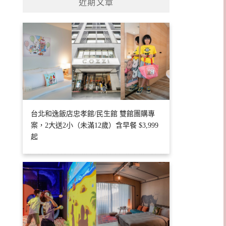
近期文章
台北和逸飯店忠孝館/民生館 雙館團購專
案，2大送2小（未滿12歲）含早餐 $3,999
起