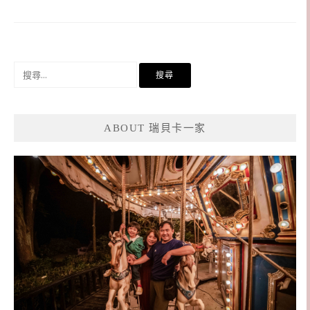
搜
尋
關
鍵
ABOUT 瑞貝卡一家
字: