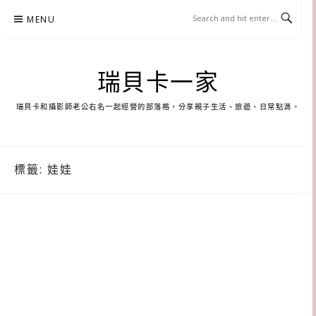
Skip
MENU
to
content
瑞貝卡一家
瑞貝卡和攝影師老公右名一起經營的部落格，分享親子生活、旅遊、日常點滴。
標籤:
娃娃