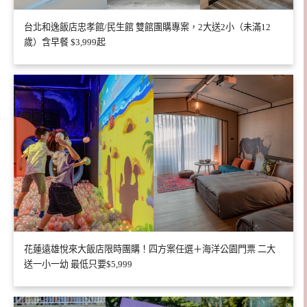
台北和逸飯店忠孝館/民生館 雙館團購專案，2大送2小（未滿12
歲）含早餐 $3,999起
花蓮遠雄悅來大飯店限時團購！四方案任選＋海洋公園門票 二大
送一小一幼 最低只要$5,999