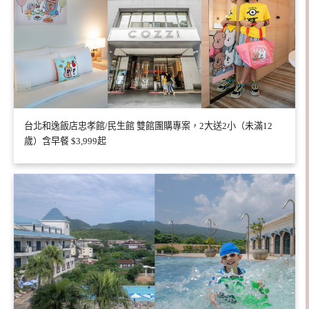
台北和逸飯店忠孝館/民生館 雙館團購專案，2大送2小（未滿12
歲）含早餐 $3,999起