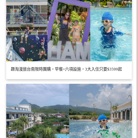
趣淘漫旅台南限時團購，早餐+六項設施，3大入住只要$3599起