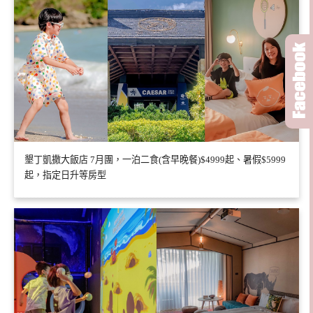
墾丁凱撒大飯店 7月團，一泊二食(含早晚餐)$4999起、暑假$5999
起，指定日升等房型