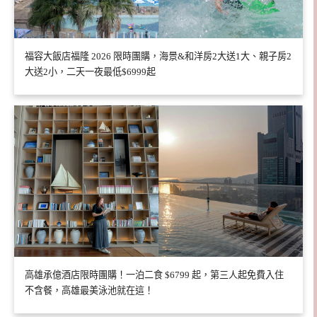
福容大飯店福隆 2026 限時團購，海景&和洋房2大送1大、親子房2
大送2小，二天一夜最低$6999起
高雄承億酒店限時團購！一泊二食 $6799 起，第三人起免費入住
不含餐，高雄最美泳池就在這！