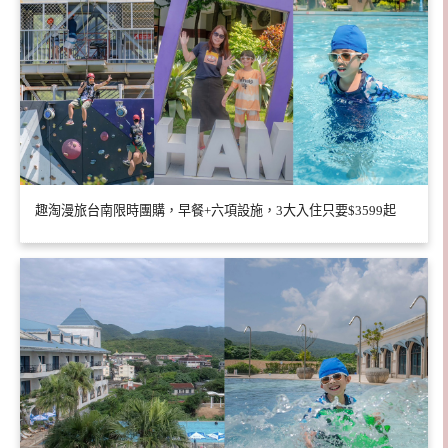
趣淘漫旅台南限時團購，早餐+六項設施，3大入住只要$3599起