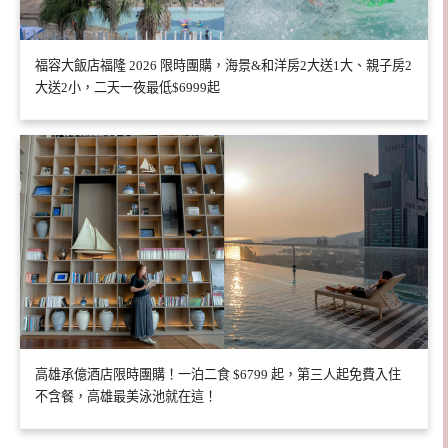
福容大飯店福隆 2026 限時團購，海景&和洋房2大送1大、親子房2
大送2小，二天一夜最低$6999起
高雄承億酒店限時團購！一泊二食 $6799 起，第三人起免費入住
不含餐，高雄最美泳池就在這！