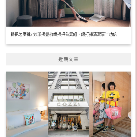
掃把怎麼挑? 妙潔摺疊梳齒掃把畚箕組，讓打掃清潔事半功倍
近期文章