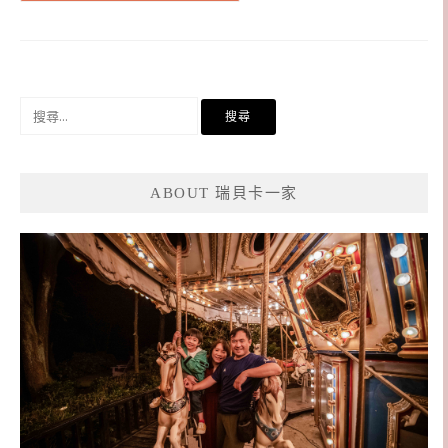
搜
尋
關
鍵
ABOUT 瑞貝卡一家
字: