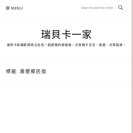
Skip
MENU
to
content
瑞貝卡一家
瑞貝卡和攝影師老公右名一起經營的部落格，分享親子生活、旅遊、日常點滴。
標籤:
壽豐鄉民宿