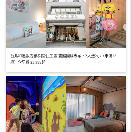
台北和逸飯店忠孝館/民生館 雙館團購專案，2大送2小（未滿12
歲）含早餐 $3,999起