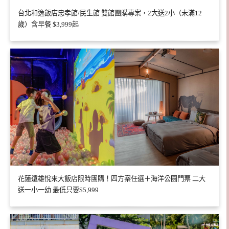
台北和逸飯店忠孝館/民生館 雙館團購專案，2大送2小（未滿12
歲）含早餐 $3,999起
花蓮遠雄悅來大飯店限時團購！四方案任選＋海洋公園門票 二大
送一小一幼 最低只要$5,999