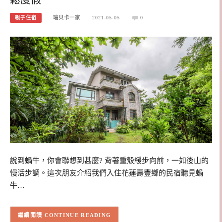
親子住宿
瑞貝卡一家
2021-05-05
0
說到蝸牛，你會聯想到甚麼? 背著重殼緩步向前，一如後山的
慢活步調。這次朋友介紹我們入住花蓮壽豐鄉的民宿聽見蝸
牛…
CONTINUE READING