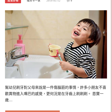
成長好物
瑞貝卡一家
2019-05-12
0
幫幼兒刷牙對父母來說是一件傷腦筋的事情，許多小朋友不喜
歡異物進入嘴巴的感覺，更何況是在牙齒上刷刷刷。 恩寶一
歲…