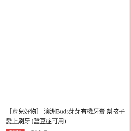
［育兒好物］ 澳洲Buds芽芽有機牙膏 幫孩子
愛上刷牙 (蠶豆症可用)