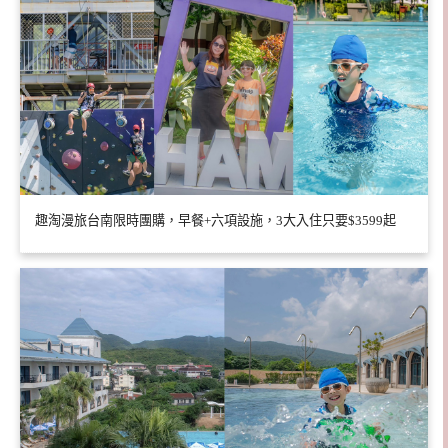
趣淘漫旅台南限時團購，早餐+六項設施，3大入住只要$3599起