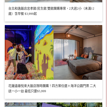
台北和逸飯店忠孝館/民生館 雙館團購專案，2大送2小（未滿12
歲）含早餐 $3,999起
花蓮遠雄悅來大飯店限時團購！四方案任選＋海洋公園門票 二大
送一小一幼 最低只要$5,999