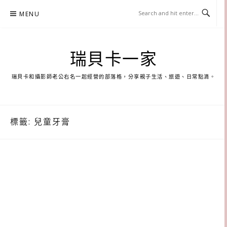
Skip
MENU
to
content
瑞貝卡一家
瑞貝卡和攝影師老公右名一起經營的部落格，分享親子生活、旅遊、日常點滴。
標籤:
兒童牙膏