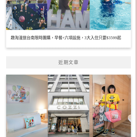
趣淘漫旅台南限時團購，早餐+六項設施，3大入住只要$3599起
近期文章